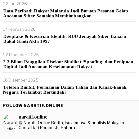
22 Jun 2026
Data Peribadi Rakyat Malaysia Jadi Buruan Pasaran Gelap,
Ancaman Siber Semakin Membimbangkan
17 Februari 2026
Deepfake & Kecurian Identiti: RUU Jenayah Siber Baharu
Bakal Ganti Akta 1997
22 Disember 2025
2.3 Bilion Panggilan Disekat: Sindiket ‘Spoofing’ dan Penipuan
Digital Jadi Ancaman Keselamatan Rakyat
16 Disember 2025
Telefon Bimbit, Permainan Dalam Talian dan Kanak-kanak:
Negara Terlambat Bertindak?
FOLLOW NARATIF.ONLINE
naratif.online
📰 Naratif Online
Berita, isu semasa & analisis Malaysia
Cerita Dari Perspektif Baharu