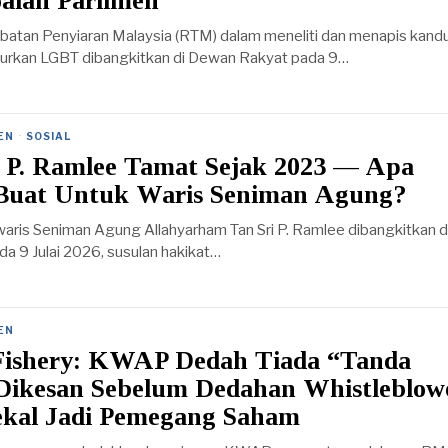
oalan Parlimen
Jabatan Penyiaran Malaysia (RTM) dalam meneliti dan menapis kan
urkan LGBT dibangkitkan di Dewan Rakyat pada 9…
EN
·
SOSIAL
 P. Ramlee Tamat Sejak 2023 — Apa
Buat Untuk Waris Seniman Agung?
waris Seniman Agung Allahyarham Tan Sri P. Ramlee dibangkitkan d
a 9 Julai 2026, susulan hakikat…
EN
Fishery: KWAP Dedah Tiada “Tanda
ikesan Sebelum Dedahan Whistleblow
kal Jadi Pemegang Saham