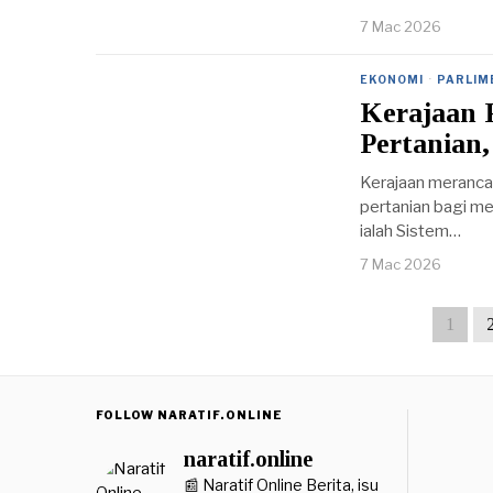
7 Mac 2026
EKONOMI
·
PARLIM
Kerajaan 
Pertanian
Kerajaan meranca
pertanian bagi me
ialah Sistem…
7 Mac 2026
1
FOLLOW NARATIF.ONLINE
naratif.online
📰 Naratif Online
Berita, isu