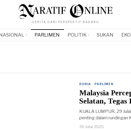
CERITA DARI PERSPEKTIF BAHARU
NASIONAL
PARLIMEN
POLITIK
SUKAN
EKO
DUNIA
·
PARLIMEN
Malaysia Perc
Selatan, Tegas
KUALA LUMPUR, 29 Julai 
penting dalam rundingan 
30 Julai 2025