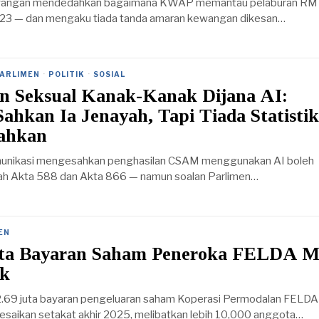
wangan mendedahkan bagaimana KWAP memantau pelaburan RM
023 — dan mengaku tiada tanda amaran kewangan dikesan…
ARLIMEN
·
POLITIK
·
SOSIAL
 Seksual Kanak-Kanak Dijana AI:
ahkan Ia Jenayah, Tapi Tiada Statistik
ahkan
unikasi mengesahkan penghasilan CSAM menggunakan AI boleh
wah Akta 588 dan Akta 866 — namun soalan Parlimen…
EN
ta Bayaran Saham Peneroka FELDA M
ak
69 juta bayaran pengeluaran saham Koperasi Permodalan FELDA
esaikan setakat akhir 2025, melibatkan lebih 10,000 anggota…