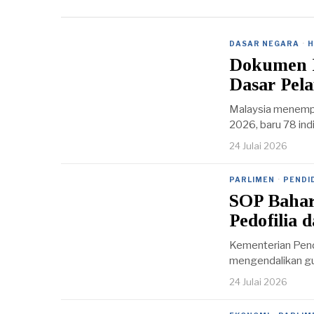
DASAR NEGARA
·
H
Dokumen P
Dasar Pel
Malaysia menempa
2026, baru 78 indi
24 Julai 2026
PARLIMEN
·
PENDI
SOP Bahar
Pedofilia
Kementerian Pen
mengendalikan gur
24 Julai 2026