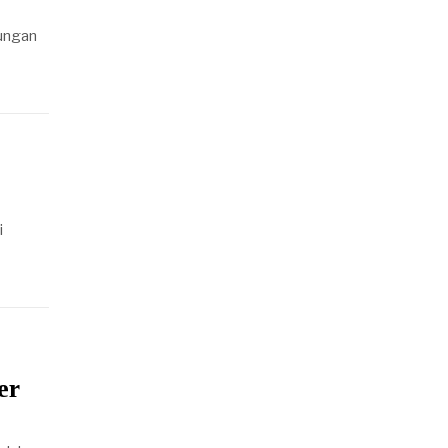
dungan
i
er