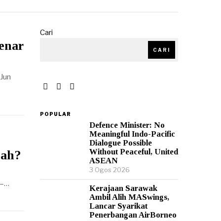
Cari
enar
CARI
 Jun
POPULAR
Defence Minister: No
Meaningful Indo-Pacific
Dialogue Possible
Without Peaceful, United
bah?
ASEAN
3 Ogos 2026
 —…
Kerajaan Sarawak
Ambil Alih MASwings,
Lancar Syarikat
Penerbangan AirBorneo