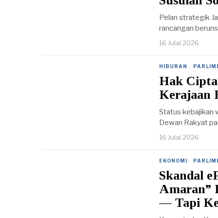
Susulan S
Pelan strategik 
rancangan beruns
16 Julai 2026
HIBURAN
·
PARLIM
Hak Cipta
Kerajaan 
Status kebajikan 
Dewan Rakyat pad
16 Julai 2026
EKONOMI
·
PARLIM
Skandal e
Amaran” D
— Tapi Ke