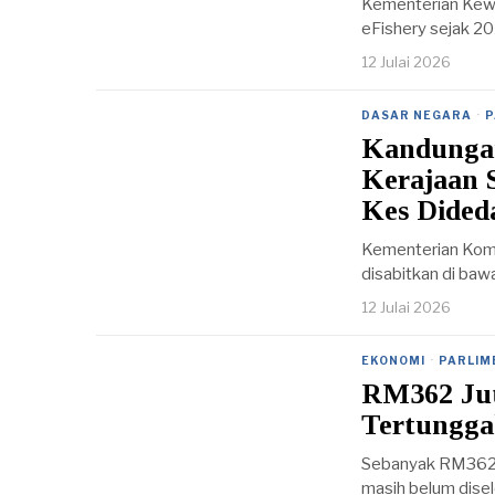
Kementerian Ke
eFishery sejak 2
12 Julai 2026
DASAR NEGARA
·
P
Kandungan
Kerajaan S
Kes Dided
Kementerian Kom
disabitkan di ba
12 Julai 2026
EKONOMI
·
PARLIM
RM362 Ju
Tertungg
Sebanyak RM362.
masih belum disel