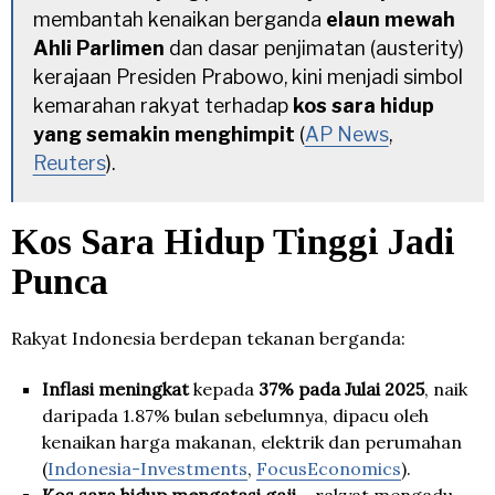
membantah kenaikan berganda
elaun mewah
Ahli Parlimen
dan dasar penjimatan (austerity)
kerajaan Presiden Prabowo, kini menjadi simbol
kemarahan rakyat terhadap
kos sara hidup
yang semakin menghimpit
(
AP News
,
Reuters
).
Kos Sara Hidup Tinggi Jadi
Punca
Rakyat Indonesia berdepan tekanan berganda:
Inflasi meningkat
kepada
37% pada Julai 2025
, naik
daripada 1.87% bulan sebelumnya, dipacu oleh
kenaikan harga makanan, elektrik dan perumahan
(
Indonesia-Investments
,
FocusEconomics
).
Kos sara hidup mengatasi gaji
– rakyat mengadu