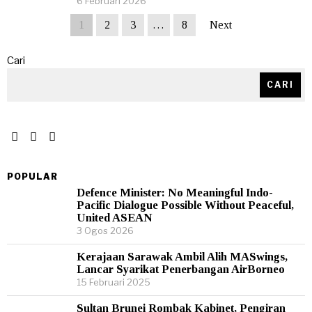
6 Februari 2026
1
2
3
…
8
Next
Cari
CARI
POPULAR
Defence Minister: No Meaningful Indo-
Pacific Dialogue Possible Without Peaceful,
United ASEAN
3 Ogos 2026
Kerajaan Sarawak Ambil Alih MASwings,
Lancar Syarikat Penerbangan AirBorneo
15 Februari 2025
Sultan Brunei Rombak Kabinet, Pengiran