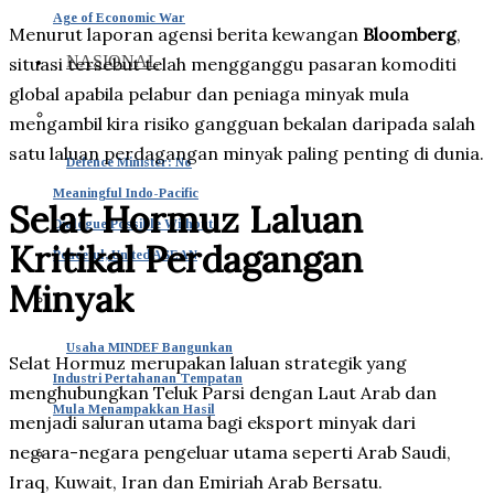
Age of Economic War
Menurut laporan agensi berita kewangan
Bloomberg
,
NASIONAL
situasi tersebut telah mengganggu pasaran komoditi
global apabila pelabur dan peniaga minyak mula
mengambil kira risiko gangguan bekalan daripada salah
satu laluan perdagangan minyak paling penting di dunia.
Defence Minister: No
Meaningful Indo-Pacific
Selat Hormuz Laluan
Dialogue Possible Without
Kritikal Perdagangan
Peaceful, United ASEAN
Minyak
Usaha MINDEF Bangunkan
Selat Hormuz merupakan laluan strategik yang
Industri Pertahanan Tempatan
menghubungkan Teluk Parsi dengan Laut Arab dan
Mula Menampakkan Hasil
menjadi saluran utama bagi eksport minyak dari
negara-negara pengeluar utama seperti Arab Saudi,
Iraq, Kuwait, Iran dan Emiriah Arab Bersatu.