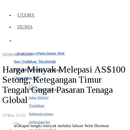
UTAMA
DUNIA
Kontroversi Piala Dunia 2026:
EKONOMI
·
SUKAN
Dari Tuduhan “Disebelahi
Harga Minyak Melepasi AS$100
Pengadil” Sehingga Gerakan
Setong, Ketegangan Timur
“Argentina Out”
Tengah Gugat Pasaran Tenaga
Global
12 Mac 2026