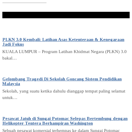
Don't Miss
PLKN 3.0 Kembali: Latihan Asas Ketenteraan & Kenegaraan
Jadi Fokus
KUALA LUMPUR – Program Latihan Khidmat Negara (PLKN) 3.0
bakal…
Gelombang Tragedi Di Sekolah Goncang Sistem Pendidikan
Malaysia
Sekolah, yang suatu ketika dahulu dianggap tempat paling selamat
untuk…
Pesawat Jatuh di Sungai Potomac Selepas Bertembung dengan
Helikopter Tentera Berhampiran Washington
Sebuah pesawat komersial terhempas ke dalam Sungai Potomac