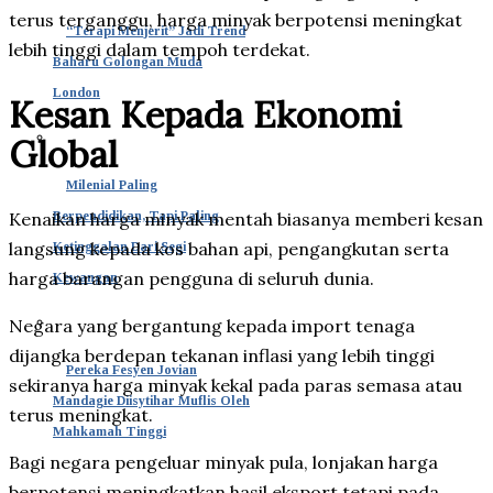
terus terganggu, harga minyak berpotensi meningkat
“Terapi Menjerit” Jadi Trend
lebih tinggi dalam tempoh terdekat.
Baharu Golongan Muda
London
Kesan Kepada Ekonomi
Global
Milenial Paling
Kenaikan harga minyak mentah biasanya memberi kesan
Berpendidikan, Tapi Paling
langsung kepada kos bahan api, pengangkutan serta
Ketinggalan Dari Segi
harga barangan pengguna di seluruh dunia.
Kewangan
Negara yang bergantung kepada import tenaga
dijangka berdepan tekanan inflasi yang lebih tinggi
Pereka Fesyen Jovian
sekiranya harga minyak kekal pada paras semasa atau
Mandagie Diisytihar Muflis Oleh
terus meningkat.
Mahkamah Tinggi
Bagi negara pengeluar minyak pula, lonjakan harga
berpotensi meningkatkan hasil eksport tetapi pada