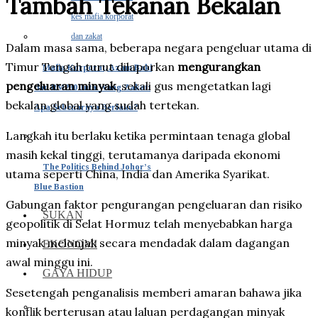
Tambah Tekanan Bekalan
Dalam masa sama, beberapa negara pengeluar utama di
Timur Tengah turut dilaporkan
mengurangkan
Mafia Korporat, Azam Baki
pengeluaran minyak
, sekali gus mengetatkan lagi
dan RM230 Juta Wang Zakat:
bekalan global yang sudah tertekan.
Apa Sebenarnya Berlaku?
Langkah itu berlaku ketika permintaan tenaga global
masih kekal tinggi, terutamanya daripada ekonomi
The Politics Behind Johor’s
utama seperti China, India dan Amerika Syarikat.
Blue Bastion
Gabungan faktor pengurangan pengeluaran dan risiko
SUKAN
geopolitik di Selat Hormuz telah menyebabkan harga
minyak melonjak secara mendadak dalam dagangan
EKONOMI
awal minggu ini.
GAYA HIDUP
Sesetengah penganalisis memberi amaran bahawa jika
konflik berterusan atau laluan perdagangan minyak