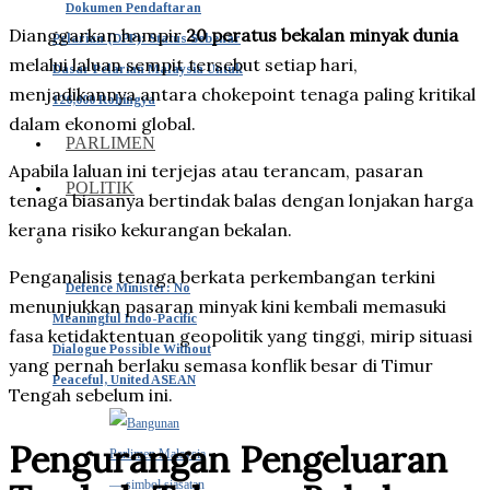
Dokumen Pendaftaran
Dianggarkan hampir
20 peratus bekalan minyak dunia
Pelarian (DPP): Status Sebenar
melalui laluan sempit tersebut setiap hari,
Dasar Pelarian Malaysia Untuk
menjadikannya antara chokepoint tenaga paling kritikal
126,000 Rohingya
dalam ekonomi global.
PARLIMEN
Apabila laluan ini terjejas atau terancam, pasaran
POLITIK
tenaga biasanya bertindak balas dengan lonjakan harga
kerana risiko kekurangan bekalan.
Penganalisis tenaga berkata perkembangan terkini
Defence Minister: No
menunjukkan pasaran minyak kini kembali memasuki
Meaningful Indo-Pacific
fasa ketidaktentuan geopolitik yang tinggi, mirip situasi
Dialogue Possible Without
yang pernah berlaku semasa konflik besar di Timur
Peaceful, United ASEAN
Tengah sebelum ini.
Pengurangan Pengeluaran