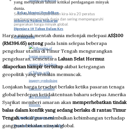
Bekas Menteri Pendidikan
Selat Hormuz menjadi laluan kira-kira 20 peratus
perdagangan minyak dunia dan sering mempengaruhi
Indonesia Nadiem Makarim
pergerakan harga minyak global.
Dipenjara 10 Tahun Dalam Kes
Harga minyak mentah dunia melonjak melepasi
AS$100
Chromebook
(RM396.65) setong
pada Isnin selepas beberapa
pengeluar utama di Timur Tengah mengurangkan
pengeluaran, sementara
Laluan Selat Hormuz
dilaporkan hampir tertutup
akibat ketegangan
geopolitik yang semakin memuncak.
Lonjakan harga tersebut berlaku ketika pasaran tenaga
global berdepan ketidaktentuan baharu selepas Amerika
Syarikat memberi amaran akan
memperhebatkan tindak
balas dalam konflik yang sedang berlaku di rantau Timur
Tengah
, sekali gus menimbulkan kebimbangan terhadap
Empire’s Pressure and
gangguan bekalan minyak global.
Popular Resistance: Iran in the