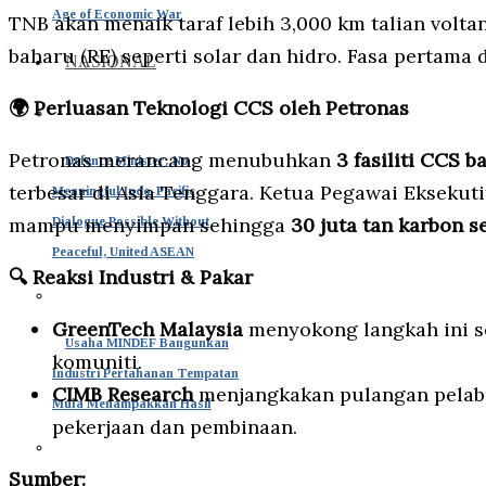
Age of Economic War
TNB akan menaik taraf lebih 3,000 km talian volta
baharu (RE) seperti solar dan hidro. Fasa pertama 
NASIONAL
🌍 Perluasan Teknologi CCS oleh Petronas
Petronas merancang menubuhkan
3 fasiliti CCS b
Defence Minister: No
terbesar di Asia Tenggara. Ketua Pegawai Eksekuti
Meaningful Indo-Pacific
mampu menyimpan sehingga
30 juta tan karbon s
Dialogue Possible Without
Peaceful, United ASEAN
🔍 Reaksi Industri & Pakar
GreenTech Malaysia
menyokong langkah ini s
Usaha MINDEF Bangunkan
komuniti.
Industri Pertahanan Tempatan
CIMB Research
menjangkakan pulangan pelabu
Mula Menampakkan Hasil
pekerjaan dan pembinaan.
Sumber: