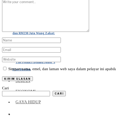
Mafia Korporat, Azam Baki
dan RM230 Juta Wang Zakat:
Apa Sebenarnya Berlaku?
The Politics Behind Johor’s
Simpan nama, emel, dan laman web saya dalam pelayar ini apabi
Blue Bastion
SUKAN
Cari
EKONOMI
CARI
GAYA HIDUP