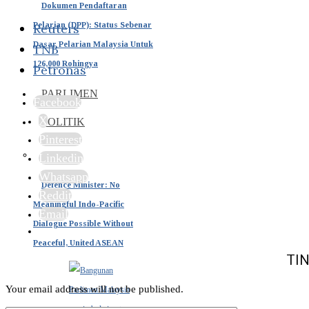
Dokumen Pendaftaran
Pelarian (DPP): Status Sebenar
Reuters
Dasar Pelarian Malaysia Untuk
TNB
126,000 Rohingya
Petronas
PARLIMEN
Facebook
X
POLITIK
Pinterest
Linkedin
Whatsapp
Defence Minister: No
Reddit
Meaningful Indo-Pacific
Email
Dialogue Possible Without
Peaceful, United ASEAN
TI
Your email address will not be published.