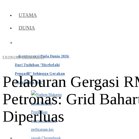
UTAMA
DUNIA
Kontroversi Piala Dunia 2026:
EKONOMI
·
TEKNOLOGI
Dari Tuduhan “Disebelahi
Pengadil” Sehingga Gerakan
Pelaburan Gergasi 
“Argentina Out”
Petronas: Grid Baha
Diperluas