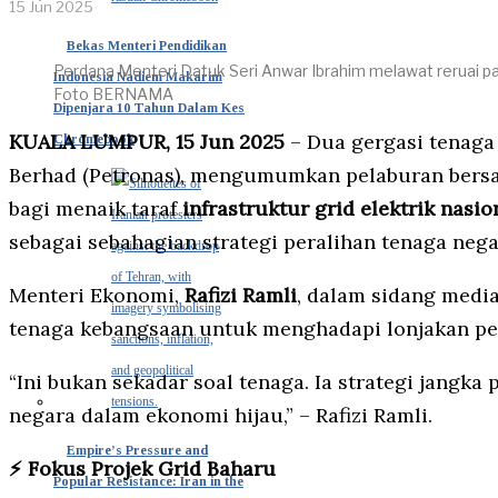
15 Jun 2025
Bekas Menteri Pendidikan
Perdana Menteri Datuk Seri Anwar Ibrahim melawat reruai pa
Indonesia Nadiem Makarim
Foto BERNAMA
Dipenjara 10 Tahun Dalam Kes
KUALA LUMPUR, 15 Jun 2025
– Dua gergasi tenaga
Chromebook
Berhad (Petronas), mengumumkan pelaburan bers
bagi menaik taraf
infrastruktur grid elektrik nasio
sebagai sebahagian strategi peralihan tenaga nega
Menteri Ekonomi,
Rafizi Ramli
, dalam sidang medi
tenaga kebangsaan untuk menghadapi lonjakan pe
“Ini bukan sekadar soal tenaga. Ia strategi jang
negara dalam ekonomi hijau,” – Rafizi Ramli.
Empire’s Pressure and
⚡ Fokus Projek Grid Baharu
Popular Resistance: Iran in the