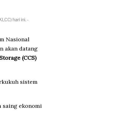
C) hari ini. -
am Nasional
n akan datang
Storage (CCS)
erkukuh sistem
a saing ekonomi