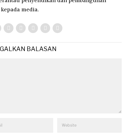
serantau penyelidikan dan pembangunan
a kepada media.
GGALKAN BALASAN