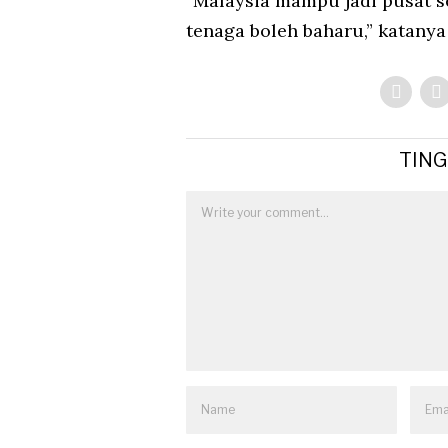
“Malaysia mampu jadi pusat 
tenaga boleh baharu,” katany
TIN