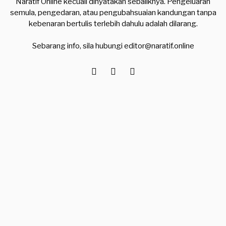
Naratif Online kecuali dinyatakan sebaliknya. Pengeluaran
semula, pengedaran, atau pengubahsuaian kandungan tanpa
kebenaran bertulis terlebih dahulu adalah dilarang.
Sebarang info, sila hubungi
editor@naratif.online