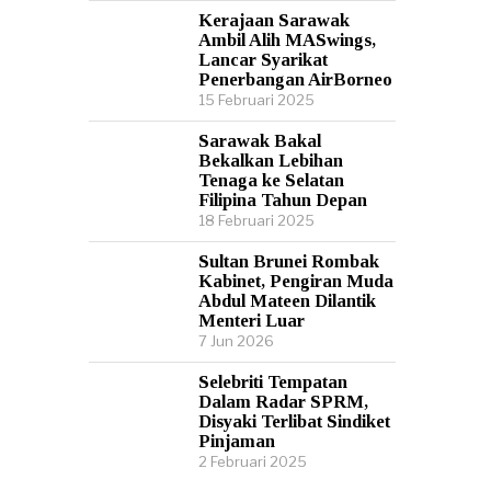
Kerajaan Sarawak
Ambil Alih MASwings,
Lancar Syarikat
Penerbangan AirBorneo
15 Februari 2025
Sarawak Bakal
Bekalkan Lebihan
Tenaga ke Selatan
Filipina Tahun Depan
18 Februari 2025
Sultan Brunei Rombak
Kabinet, Pengiran Muda
Abdul Mateen Dilantik
Menteri Luar
7 Jun 2026
Selebriti Tempatan
Dalam Radar SPRM,
Disyaki Terlibat Sindiket
Pinjaman
2 Februari 2025