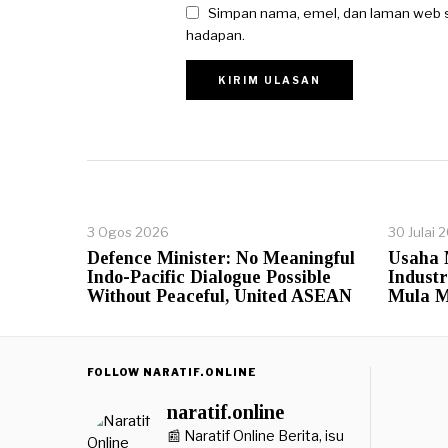
Simpan nama, emel, dan laman web s
hadapan.
3 Ogos 2026
30 Julai 
Defence Minister: No Meaningful
Usaha
Indo-Pacific Dialogue Possible
Indust
Without Peaceful, United ASEAN
Mula M
FOLLOW NARATIF.ONLINE
naratif.online
📰 Naratif Online
Berita, isu