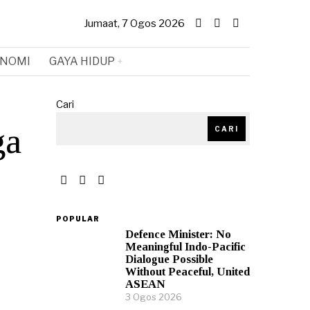
Jumaat, 7 Ogos 2026
NOMI
GAYA HIDUP
Cari
ga
CARI
POPULAR
Defence Minister: No
Meaningful Indo-Pacific
Dialogue Possible
Without Peaceful, United
ASEAN
3 Ogos 2026