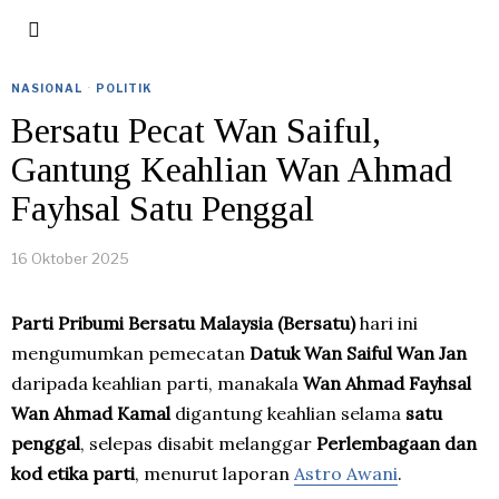
NASIONAL
·
POLITIK
Bersatu Pecat Wan Saiful,
Gantung Keahlian Wan Ahmad
Fayhsal Satu Penggal
16 Oktober 2025
Parti Pribumi Bersatu Malaysia (Bersatu)
hari ini
mengumumkan pemecatan
Datuk Wan Saiful Wan Jan
daripada keahlian parti, manakala
Wan Ahmad Fayhsal
Wan Ahmad Kamal
digantung keahlian selama
satu
penggal
, selepas disabit melanggar
Perlembagaan dan
kod etika parti
, menurut laporan
Astro Awani
.