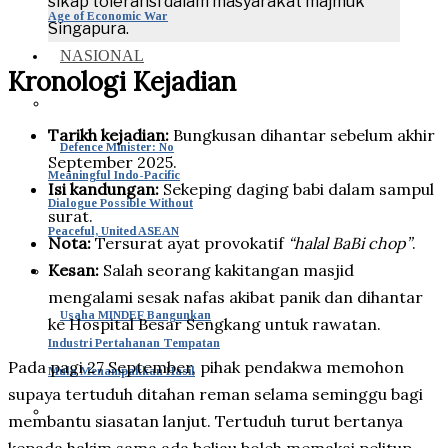
sikap toleransi dalam masyarakat majmuk
Age of Economic War
Singapura.
NASIONAL
Kronologi Kejadian
Tarikh kejadian:
Bungkusan dihantar sebelum akhir
Defence Minister: No
September 2025.
Meaningful Indo-Pacific
Isi kandungan:
Sekeping daging babi dalam sampul
Dialogue Possible Without
surat.
Peaceful, United ASEAN
Nota:
Tersurat ayat provokatif
“halal BaBi chop”
.
Kesan:
Salah seorang kakitangan masjid
mengalami sesak nafas akibat panik dan dihantar
Usaha MINDEF Bangunkan
ke Hospital Besar Sengkang untuk rawatan.
Industri Pertahanan Tempatan
Pada pagi 27 September, pihak pendakwa memohon
Mula Menampakkan Hasil
supaya tertuduh ditahan reman selama seminggu bagi
membantu siasatan lanjut. Tertuduh turut bertanya