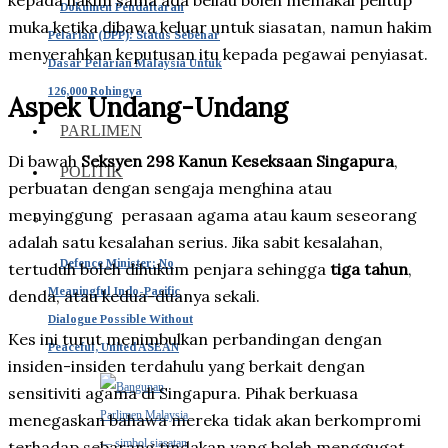
kepada hakim sama ada beliau boleh memakai pelitup
Dokumen Pendaftaran
muka ketika dibawa keluar untuk siasatan, namun hakim
Pelarian (DPP): Status Sebenar
menyerahkan keputusan itu kepada pegawai penyiasat.
Dasar Pelarian Malaysia Untuk
126,000 Rohingya
Aspek Undang-Undang
PARLIMEN
Di bawah
Seksyen 298 Kanun Keseksaan Singapura
,
POLITIK
perbuatan dengan sengaja menghina atau
menyinggung perasaan agama atau kaum seseorang
adalah satu kesalahan serius. Jika sabit kesalahan,
Defence Minister: No
tertuduh boleh dihukum penjara sehingga
tiga tahun
,
Meaningful Indo-Pacific
denda, atau kedua-duanya sekali.
Dialogue Possible Without
Kes ini turut menimbulkan perbandingan dengan
Peaceful, United ASEAN
insiden-insiden terdahulu yang berkait dengan
sensitiviti agama di Singapura. Pihak berkuasa
menegaskan bahawa mereka tidak akan berkompromi
terhadap sebarang tindakan yang boleh menggugat