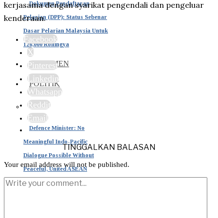
Dokumen Pendaftaran
kerjasama dengan syarikat pengendali dan pengeluar
kenderaan.
Pelarian (DPP): Status Sebenar
Dasar Pelarian Malaysia Untuk
Facebook
126,000 Rohingya
X
PARLIMEN
Pinterest
Linkedin
POLITIK
Whatsapp
Reddit
Email
Defence Minister: No
Meaningful Indo-Pacific
TINGGALKAN BALASAN
Dialogue Possible Without
Your email address will not be published.
Peaceful, United ASEAN