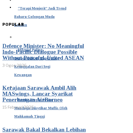
“Terapi Menjerit” Jadi Trend
Baharu Golongan Muda
POPULAR
London
Defence Minister: No Meaningful
Milenial Paling
Indo-Pacific Dialogue Possible
Without Peaceful, United ASEAN
Berpendidikan, Tapi Paling
3 Ogos 2026
Ketinggalan Dari Segi
Kewangan
Kerajaan Sarawak Ambil Alih
MASwings, Lancar Syarikat
Penerbangan AirBorneo
Pereka Fesyen Jovian
15 Februari 2025
Mandagie Diisytihar Muflis Oleh
Mahkamah Tinggi
Sarawak Bakal Bekalkan Lebihan