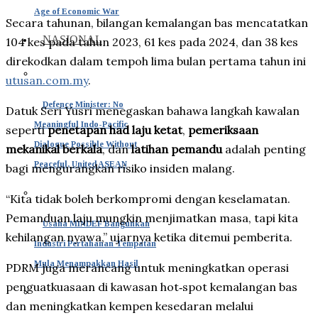
Age of Economic War
Secara tahunan, bilangan kemalangan bas mencatatkan
NASIONAL
104 kes pada tahun 2023, 61 kes pada 2024, dan 38 kes
direkodkan dalam tempoh lima bulan pertama tahun ini
utusan.com.my
.
Defence Minister: No
Datuk Seri Yusri menegaskan bahawa langkah kawalan
Meaningful Indo-Pacific
seperti
penetapan had laju ketat
,
pemeriksaan
Dialogue Possible Without
mekanikal berkala
, dan
latihan pemandu
adalah penting
Peaceful, United ASEAN
bagi mengurangkan risiko insiden malang.
“Kita tidak boleh berkompromi dengan keselamatan.
Pemanduan laju mungkin menjimatkan masa, tapi kita
Usaha MINDEF Bangunkan
kehilangan nyawa,” ujarnya ketika ditemui pemberita.
Industri Pertahanan Tempatan
Mula Menampakkan Hasil
PDRM juga merancang untuk meningkatkan operasi
penguatkuasaan di kawasan hot‑spot kemalangan bas
dan meningkatkan kempen kesedaran melalui