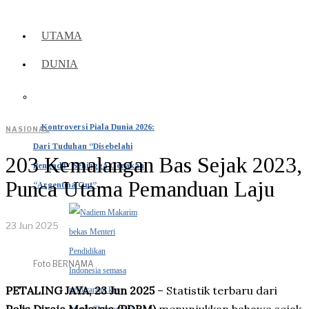
UTAMA
DUNIA
Kontroversi Piala Dunia 2026:
NASIONAL
Dari Tuduhan “Disebelahi
203 Kemalangan Bas Sejak 2023,
Pengadil” Sehingga Gerakan
Punca Utama Pemanduan Laju
“Argentina Out”
23 Jun 2025
Foto BERNAMA
PETALING JAYA, 23 Jun 2025
– Statistik terbaru dari