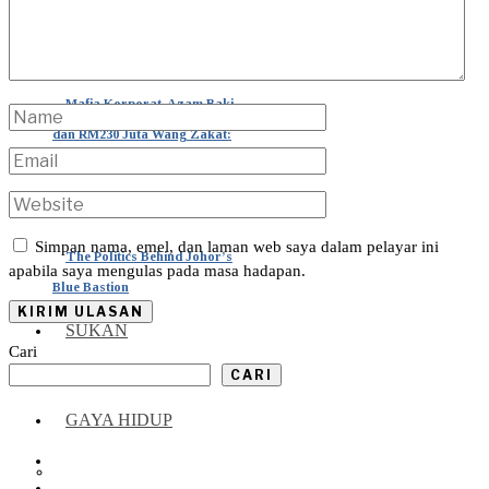
Mafia Korporat, Azam Baki
dan RM230 Juta Wang Zakat:
Apa Sebenarnya Berlaku?
Simpan nama, emel, dan laman web saya dalam pelayar ini
The Politics Behind Johor’s
apabila saya mengulas pada masa hadapan.
Blue Bastion
SUKAN
Cari
EKONOMI
CARI
GAYA HIDUP