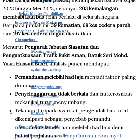
Polis Diraja Malaysia (PDRM)
menunjukkan bahawa sejak
2023 hingga Mei 2025, sebanyak
203 kemalangan
Bekas Menteri Pendidikan
membabitkan bas
telah berlaku di seluruh negara.
Indonesia Nadiem Makarim
Daripada jumlah ini,
39 kematian
,
68 kes cedera parah
,
Dipenjara 10 Tahun Dalam Kes
dan
197 kes cedera ringan
dicatatkan .
Chromebook
Menurut
Pengarah Jabatan Siasatan dan
Penguatkuasaan Trafik Bukit Aman
,
Datuk Seri Mohd.
Yusri Hassan Basri
, analisis punca mendapati:
Pemanduan melebihi had laju
menjadi faktor paling
dominan.
Penyelenggaraan tidak berkala
dan isu kerosakan
mekanikal turut menyumbang.
Tekanan daripada syarikat pengendali bas turut
dikenalpasti sebagai penyebab pemandu
mendorong kenderaan melebihi had laju demi
Empire’s Pressure and
jadual perjalanan
com.my+1utusan.com.my+1
.
Popular Resistance: Iran in the