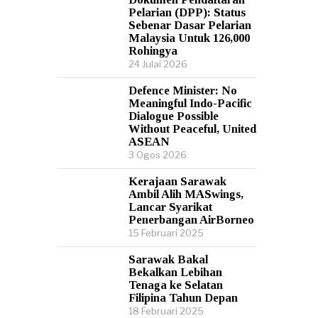
Pelarian (DPP): Status
Sebenar Dasar Pelarian
Malaysia Untuk 126,000
Rohingya
24 Julai 2026
Defence Minister: No
Meaningful Indo-Pacific
Dialogue Possible
Without Peaceful, United
ASEAN
3 Ogos 2026
Kerajaan Sarawak
Ambil Alih MASwings,
Lancar Syarikat
Penerbangan AirBorneo
15 Februari 2025
Sarawak Bakal
Bekalkan Lebihan
Tenaga ke Selatan
Filipina Tahun Depan
18 Februari 2025