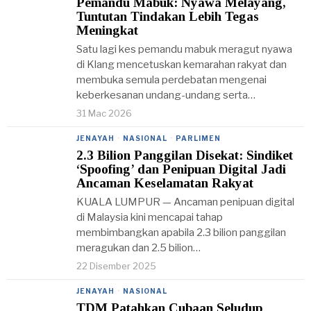
Pemandu Mabuk: Nyawa Melayang,
Tuntutan Tindakan Lebih Tegas
Meningkat
Satu lagi kes pemandu mabuk meragut nyawa
di Klang mencetuskan kemarahan rakyat dan
membuka semula perdebatan mengenai
keberkesanan undang-undang serta…
31 Mac 2026
JENAYAH
·
NASIONAL
·
PARLIMEN
2.3 Bilion Panggilan Disekat: Sindiket
‘Spoofing’ dan Penipuan Digital Jadi
Ancaman Keselamatan Rakyat
KUALA LUMPUR — Ancaman penipuan digital
di Malaysia kini mencapai tahap
membimbangkan apabila 2.3 bilion panggilan
meragukan dan 2.5 bilion…
22 Disember 2025
JENAYAH
·
NASIONAL
TDM Patahkan Cubaan Seludup