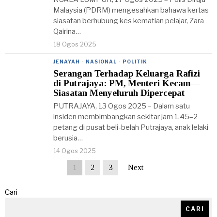
Malaysia (PDRM) mengesahkan bahawa kertas
siasatan berhubung kes kematian pelajar, Zara
Qairina…
18 Ogos 2025
JENAYAH
·
NASIONAL
·
POLITIK
Serangan Terhadap Keluarga Rafizi
di Putrajaya: PM, Menteri Kecam—
Siasatan Menyeluruh Dipercepat
PUTRAJAYA, 13 Ogos 2025 – Dalam satu
insiden membimbangkan sekitar jam 1.45–2
petang di pusat beli-belah Putrajaya, anak lelaki
berusia…
14 Ogos 2025
1
2
3
Next
Cari
CARI