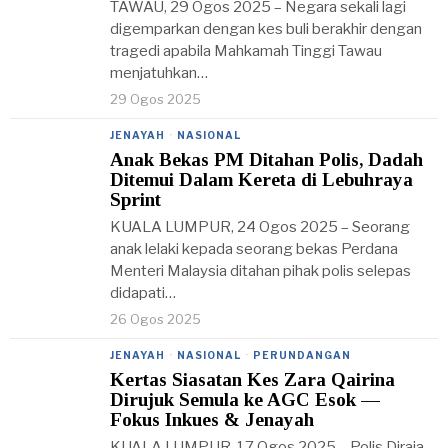
TAWAU, 29 Ogos 2025 – Negara sekali lagi
digemparkan dengan kes buli berakhir dengan
tragedi apabila Mahkamah Tinggi Tawau
menjatuhkan…
29 Ogos 2025
JENAYAH
·
NASIONAL
Anak Bekas PM Ditahan Polis, Dadah
Ditemui Dalam Kereta di Lebuhraya
Sprint
KUALA LUMPUR, 24 Ogos 2025 – Seorang
anak lelaki kepada seorang bekas Perdana
Menteri Malaysia ditahan pihak polis selepas
didapati…
26 Ogos 2025
JENAYAH
·
NASIONAL
·
PERUNDANGAN
Kertas Siasatan Kes Zara Qairina
Dirujuk Semula ke AGC Esok —
Fokus Inkues & Jenayah
KUALA LUMPUR, 17 Ogos 2025 – Polis Diraja