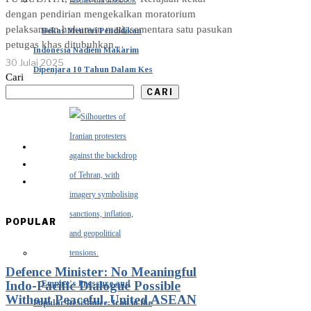
dengan pendirian mengekalkan moratorium
pelaksanaan hukuman mati, sementara satu pasukan
Bekas Menteri Pendidikan
petugas khas ditubuhkan…
Indonesia Nadiem Makarim
30 Julai 2025
Dipenjara 10 Tahun Dalam Kes
Cari
Chromebook
CARI
POPULAR
Defence Minister: No Meaningful
Empire’s Pressure and
Indo-Pacific Dialogue Possible
Without Peaceful, United ASEAN
Popular Resistance: Iran in the