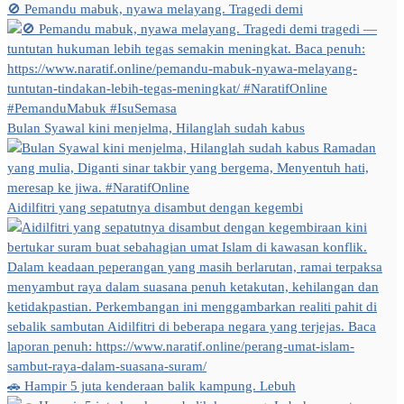
🚫 Pemandu mabuk, nyawa melayang. Tragedi demi
Bulan Syawal kini menjelma, Hilanglah sudah kabus
Aidilfitri yang sepatutnya disambut dengan kegembi
🚗 Hampir 5 juta kenderaan balik kampung. Lebuh