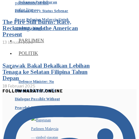
Dokumen Pendaftaran
Pelarian (DPP): Status Sebenar
Dasar Pelarian Malaysia Untuk
The Fire Still Burns: Race,
Reckoning, and the American
126,000 Rohingya
Present
PARLIMEN
13 Januari 2026
POLITIK
Sarawak Bakal Bekalkan Lebihan
Tenaga ke Selatan Filipina Tahun
Depan
Defence Minister: No
18 Februari 2025
Meaningful Indo-Pacific
FOLLOW NARATIF.ONLINE
Dialogue Possible Without
Peaceful, United ASEAN