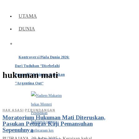
UTAMA
DUNIA
Kontroversi Piala Dunia 2026:
Dari Tuduhan “Disebelahi
hukuman mati
Pengadil” Sehingga Gerakan
“Argentina Out”
HAK ASASI
·
PERUNDANGAN
Moratorium Hukuman Mati Diteruskan,
Pasukan Petugas Kaji Pemansuhan
Sepenuhnya
PUTRAJAYA, 29 Julai 2025 – Kerajaan kekal