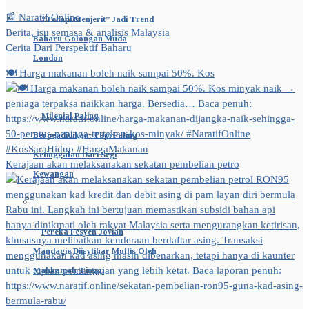
📰 Naratif Online
“Terapi Menjerit” Jadi Trend
Berita, isu semasa & analisis Malaysia
Baharu Golongan Muda
Cerita Dari Perspektif Baharu
London
🍽️ Harga makanan boleh naik sampai 50%. Kos
Milenial Paling
Berpendidikan, Tapi Paling
Ketinggalan Dari Segi
Kerajaan akan melaksanakan sekatan pembelian petro
Kewangan
Pereka Fesyen Jovian
Mandagie Diisytihar Muflis Oleh
Mahkamah Tinggi