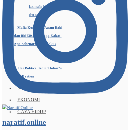
Mafia Korporat, Azam Baki
dan RM230 Juta Wang Zakat:
Apa Sebenarnya Berlaku?
The Politics Behind Johor’s
Blue Bastion
SUKAN
EKONOMI
GAYA HIDUP
naratif.online