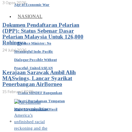
3 Ogos 2026
Age of Economic War
NASIONAL
Dokumen Pendaftaran Pelarian
(DPP): Status Sebenar Dasar
Pelarian Malaysia Untuk 126,000
Rohingya
Defence Minister: No
24 Julai 2026
Meaningful Indo-Pacific
Dialogue Possible Without
Peaceful, United ASEAN
Kerajaan Sarawak Ambil Alih
MASwings, Lancar Syarikat
Penerbangan AirBorneo
15 Februari 2025
Usaha MINDEF Bangunkan
Industri Pertahanan Tempatan
Mula Menampakkan Hasil