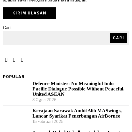
apabila saya mengulas pada masa hadapan.
Cari
CARI
POPULAR
Defence Minister: No Meaningful Indo-
Pacific Dialogue Possible Without Peaceful,
United ASEAN
3 Ogos 2026
Kerajaan Sarawak Ambil Alih MASwings,
Lancar Syarikat Penerbangan AirBorneo
15 Februari 2025