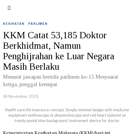
KESIHATAN
·
PARLIMEN
KKM Catat 53,185 Doktor
Berkhidmat, Namun
Penghijrahan ke Luar Negara
Masih Berlaku
Menurut jawapan bertulis parlimen ke-15 Mesyuarat
ketiga, penggal keempat
18 November 2025
Health care life insurance concept, Simply minimal design with medicine
equipment stethoscope or phonendoscope and red heart isolated on
trendy pastel blue background. Instrument device for doctor.
Kementerian Kesihatan Malaysia (KKM) hari ini