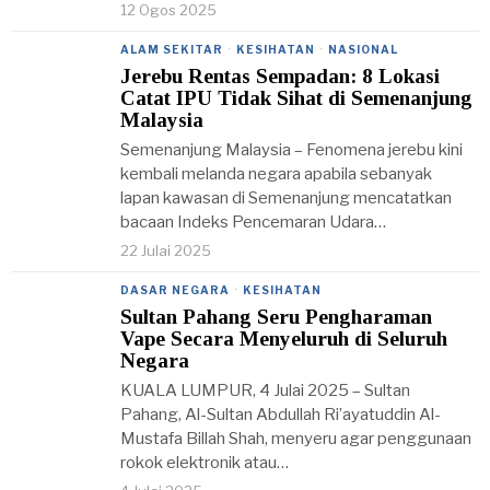
12 Ogos 2025
ALAM SEKITAR
·
KESIHATAN
·
NASIONAL
Jerebu Rentas Sempadan: 8 Lokasi
Catat IPU Tidak Sihat di Semenanjung
Malaysia
Semenanjung Malaysia – Fenomena jerebu kini
kembali melanda negara apabila sebanyak
lapan kawasan di Semenanjung mencatatkan
bacaan Indeks Pencemaran Udara…
22 Julai 2025
DASAR NEGARA
·
KESIHATAN
Sultan Pahang Seru Pengharaman
Vape Secara Menyeluruh di Seluruh
Negara
KUALA LUMPUR, 4 Julai 2025 – Sultan
Pahang, Al-Sultan Abdullah Ri’ayatuddin Al-
Mustafa Billah Shah, menyeru agar penggunaan
rokok elektronik atau…