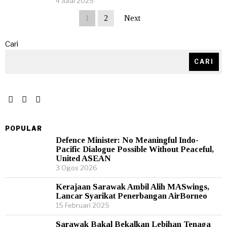
4 Julai 2025
1
2
Next
Cari
CARI
POPULAR
Defence Minister: No Meaningful Indo-
Pacific Dialogue Possible Without Peaceful,
United ASEAN
3 Ogos 2026
Kerajaan Sarawak Ambil Alih MASwings,
Lancar Syarikat Penerbangan AirBorneo
15 Februari 2025
Sarawak Bakal Bekalkan Lebihan Tenaga