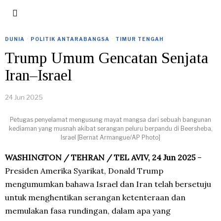
DUNIA
·
POLITIK ANTARABANGSA
·
TIMUR TENGAH
Trump Umum Gencatan Senjata
Iran–Israel
24 Jun 2025
Petugas penyelamat mengusung mayat mangsa dari sebuah bangunan
kediaman yang musnah akibat serangan peluru berpandu di Beersheba,
Israel [Bernat Armangue/AP Photo]
WASHINGTON / TEHRAN / TEL AVIV, 24 Jun 2025
–
Presiden Amerika Syarikat, Donald Trump
mengumumkan bahawa Israel dan Iran telah bersetuju
untuk menghentikan serangan ketenteraan dan
memulakan fasa rundingan, dalam apa yang