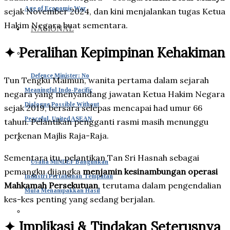
Age of Economic War
sejak November 2024, dan kini menjalankan tugas Ketua
Hakim Negara buat sementara.
NASIONAL
✦ Peralihan Kepimpinan Kehakiman
Defence Minister: No
Tun Tengku Maimun, wanita pertama dalam sejarah
Meaningful Indo-Pacific
negara yang menyandang jawatan Ketua Hakim Negara
Dialogue Possible Without
sejak 2019, bersara selepas mencapai had umur 66
Peaceful, United ASEAN
tahun. Pelantikan pengganti rasmi masih menunggu
perkenan Majlis Raja-Raja.
Sementara itu, pelantikan Tan Sri Hasnah sebagai
Usaha MINDEF Bangunkan
pemangku dijangka
menjamin kesinambungan operasi
Industri Pertahanan Tempatan
Mahkamah Persekutuan
, terutama dalam pengendalian
Mula Menampakkan Hasil
kes-kes penting yang sedang berjalan.
✦ Implikasi & Tindakan Seterusnya