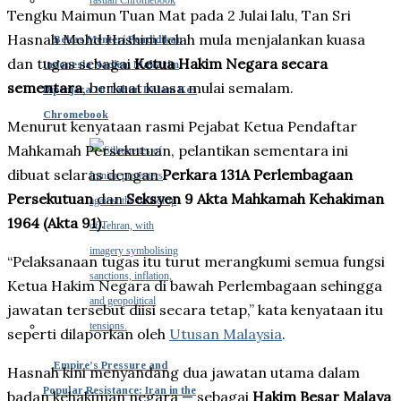
Tengku Maimun Tuan Mat pada 2 Julai lalu, Tan Sri
Hasnah Mohd Hashim telah mula menjalankan kuasa
Bekas Menteri Pendidikan
dan tugas sebagai
Ketua Hakim Negara secara
Indonesia Nadiem Makarim
sementara
, berkuat kuasa mulai semalam.
Dipenjara 10 Tahun Dalam Kes
Chromebook
Menurut kenyataan rasmi Pejabat Ketua Pendaftar
Mahkamah Persekutuan, pelantikan sementara ini
dibuat selaras dengan
Perkara 131A Perlembagaan
Persekutuan
dan
Seksyen 9 Akta Mahkamah Kehakiman
1964 (Akta 91)
.
“Pelaksanaan tugas itu turut merangkumi semua fungsi
Ketua Hakim Negara di bawah Perlembagaan sehingga
jawatan tersebut diisi secara tetap,” kata kenyataan itu
seperti dilaporkan oleh
Utusan Malaysia
.
Empire’s Pressure and
Hasnah kini menyandang dua jawatan utama dalam
Popular Resistance: Iran in the
badan kehakiman negara — sebagai
Hakim Besar Malaya