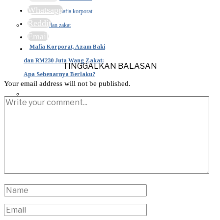
Whatsapp
Reddit
Email
Mafia Korporat, Azam Baki
dan RM230 Juta Wang Zakat:
TINGGALKAN BALASAN
Apa Sebenarnya Berlaku?
Your email address will not be published.
The Politics Behind Johor’s
Blue Bastion
SUKAN
EKONOMI
GAYA HIDUP