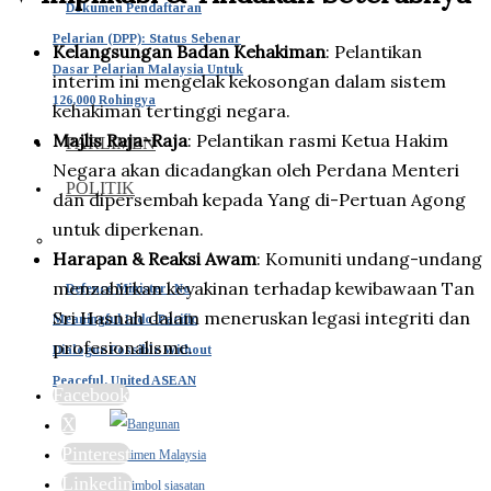
Dokumen Pendaftaran
Pelarian (DPP): Status Sebenar
Kelangsungan Badan Kehakiman
: Pelantikan
Dasar Pelarian Malaysia Untuk
interim ini mengelak kekosongan dalam sistem
126,000 Rohingya
kehakiman tertinggi negara.
Majlis Raja-Raja
: Pelantikan rasmi Ketua Hakim
PARLIMEN
Negara akan dicadangkan oleh Perdana Menteri
POLITIK
dan dipersembah kepada Yang di-Pertuan Agong
untuk diperkenan.
Harapan & Reaksi Awam
: Komuniti undang-undang
menzahirkan keyakinan terhadap kewibawaan Tan
Defence Minister: No
Sri Hasnah dalam meneruskan legasi integriti dan
Meaningful Indo-Pacific
profesionalisme.
Dialogue Possible Without
Peaceful, United ASEAN
Facebook
X
Pinterest
Linkedin