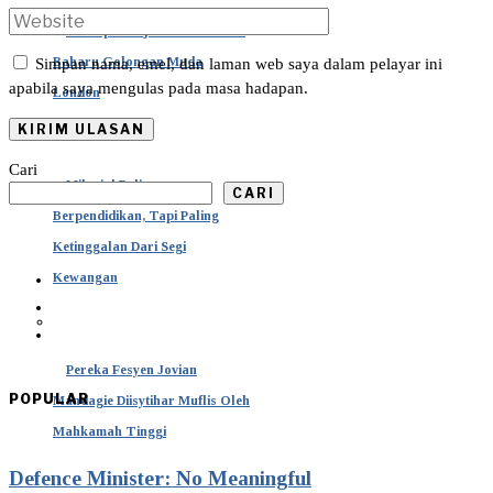
“Terapi Menjerit” Jadi Trend
Baharu Golongan Muda
Simpan nama, emel, dan laman web saya dalam pelayar ini
apabila saya mengulas pada masa hadapan.
London
Cari
Milenial Paling
CARI
Berpendidikan, Tapi Paling
Ketinggalan Dari Segi
Kewangan
Pereka Fesyen Jovian
POPULAR
Mandagie Diisytihar Muflis Oleh
Mahkamah Tinggi
Defence Minister: No Meaningful