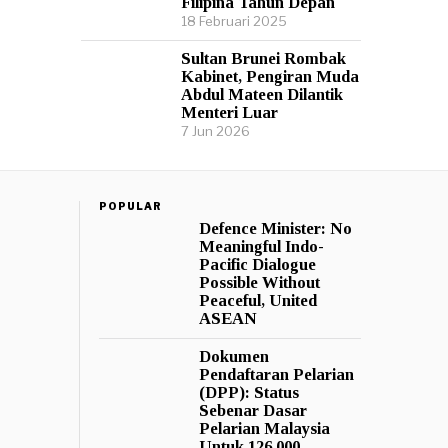
Filipina Tahun Depan
18 Februari 2025
Sultan Brunei Rombak
Kabinet, Pengiran Muda
Abdul Mateen Dilantik
Menteri Luar
7 Jun 2026
POPULAR
Defence Minister: No
Meaningful Indo-
Pacific Dialogue
Possible Without
Peaceful, United
ASEAN
Dokumen
Pendaftaran Pelarian
(DPP): Status
Sebenar Dasar
Pelarian Malaysia
Untuk 126,000