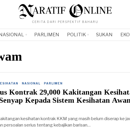
CERITA DARI PERSPEKTIF BAHARU
NASIONAL
PARLIMEN
POLITIK
SUKAN
EKO
awam
ESIHATAN
·
NASIONAL
·
PARLIMEN
tus Kontrak 29,000 Kakitangan Kesihat
Senyap Kepada Sistem Kesihatan Awa
 kakitangan kesihatan kontrak KKM yang masih belum diserap ke j
 persoalan serius tentang kebajikan barisan…