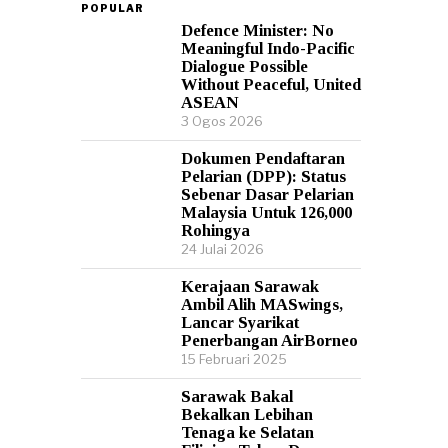
POPULAR
Defence Minister: No
Meaningful Indo-Pacific
Dialogue Possible
Without Peaceful, United
ASEAN
3 Ogos 2026
Dokumen Pendaftaran
Pelarian (DPP): Status
Sebenar Dasar Pelarian
Malaysia Untuk 126,000
Rohingya
24 Julai 2026
Kerajaan Sarawak
Ambil Alih MASwings,
Lancar Syarikat
Penerbangan AirBorneo
15 Februari 2025
Sarawak Bakal
Bekalkan Lebihan
Tenaga ke Selatan