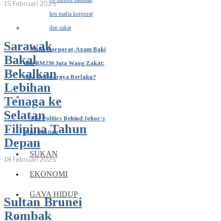
15 Februari 2025
Sarawak
Mafia Korporat, Azam Baki
Bakal
dan RM230 Juta Wang Zakat:
Bekalkan
Apa Sebenarnya Berlaku?
Lebihan
Tenaga ke
Selatan
The Politics Behind Johor’s
Filipina Tahun
Blue Bastion
Depan
SUKAN
18 Februari 2025
EKONOMI
GAYA HIDUP
Sultan Brunei
Rombak