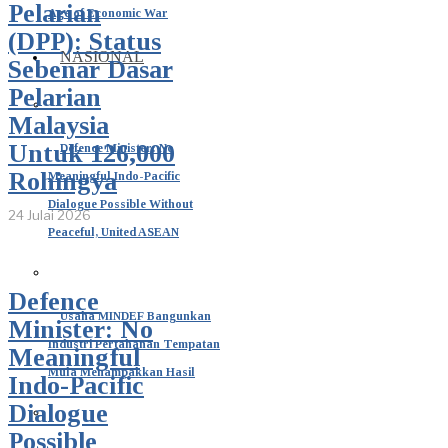
Pelarian
Age of Economic War
(DPP): Status
NASIONAL
Sebenar Dasar
Pelarian
Malaysia
Untuk 126,000
Defence Minister: No
Rohingya
Meaningful Indo-Pacific
Dialogue Possible Without
24 Julai 2026
Peaceful, United ASEAN
Defence
Usaha MINDEF Bangunkan
Minister: No
Industri Pertahanan Tempatan
Meaningful
Mula Menampakkan Hasil
Indo-Pacific
Dialogue
Possible