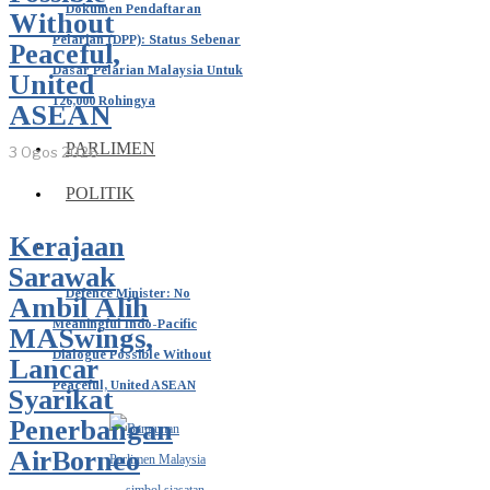
Dokumen Pendaftaran
Without
Pelarian (DPP): Status Sebenar
Peaceful,
Dasar Pelarian Malaysia Untuk
United
126,000 Rohingya
ASEAN
PARLIMEN
3 Ogos 2026
POLITIK
Kerajaan
Sarawak
Defence Minister: No
Ambil Alih
Meaningful Indo-Pacific
MASwings,
Dialogue Possible Without
Lancar
Peaceful, United ASEAN
Syarikat
Penerbangan
AirBorneo