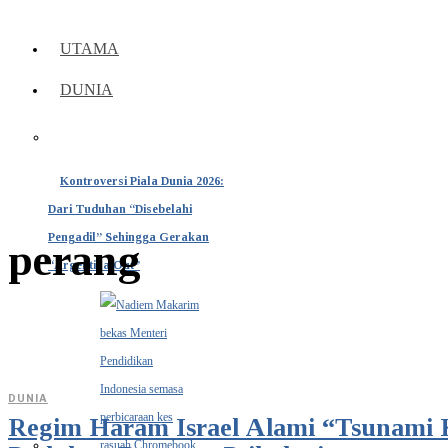
UTAMA
DUNIA
Kontroversi Piala Dunia 2026:
Dari Tuduhan “Disebelahi
Pengadil” Sehingga Gerakan
perang
“Argentina Out”
DUNIA
Regim Haram Israel Alami “Tsunami 