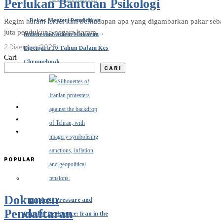
Perlukan Bantuan Psikologi
Bekas Menteri Pendidikan
Regim haram Israel kini berhadapan apa yang digambarkan pakar seb
juta pendukung negara haram…
Indonesia Nadiem Makarim
2 Disember 2025
Dipenjara 10 Tahun Dalam Kes
Cari
Chromebook
CARI
POPULAR
Dokumen
Empire’s Pressure and
Pendaftaran
Popular Resistance: Iran in the