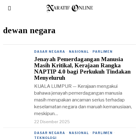
dewan negara
DASAR NEGARA
·
NASIONAL
·
PARLIMEN
Jenayah Pemerdagangan Manusia
Masih Kritikal, Kerajaan Rangka
NAPTIP 4.0 bagi Perkukuh Tindakan
Menyeluruh
KUALA LUMPUR — Kerajaan mengakui
bahawa jenayah pemerdagangan manusia
masih merupakan ancaman serius terhadap
keselamatan negara dan maruah kemanusiaan,
meskipun…
22 Disember 2025
DASAR NEGARA
·
NASIONAL
·
PARLIMEN
·
TEKNOLOGI