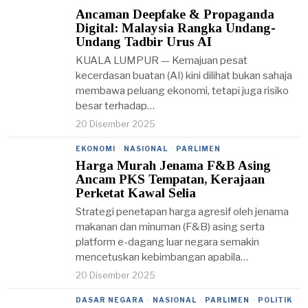
Ancaman Deepfake & Propaganda
Digital: Malaysia Rangka Undang-
Undang Tadbir Urus AI
KUALA LUMPUR — Kemajuan pesat
kecerdasan buatan (AI) kini dilihat bukan sahaja
membawa peluang ekonomi, tetapi juga risiko
besar terhadap…
20 Disember 2025
EKONOMI
·
NASIONAL
·
PARLIMEN
Harga Murah Jenama F&B Asing
Ancam PKS Tempatan, Kerajaan
Perketat Kawal Selia
Strategi penetapan harga agresif oleh jenama
makanan dan minuman (F&B) asing serta
platform e-dagang luar negara semakin
mencetuskan kebimbangan apabila…
20 Disember 2025
DASAR NEGARA
·
NASIONAL
·
PARLIMEN
·
POLITIK