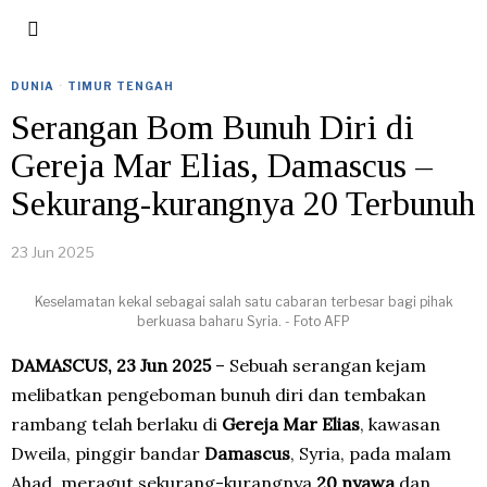
DUNIA
·
TIMUR TENGAH
Serangan Bom Bunuh Diri di
Gereja Mar Elias, Damascus –
Sekurang-kurangnya 20 Terbunuh
23 Jun 2025
Keselamatan kekal sebagai salah satu cabaran terbesar bagi pihak
berkuasa baharu Syria. - Foto AFP
DAMASCUS, 23 Jun 2025
– Sebuah serangan kejam
melibatkan pengeboman bunuh diri dan tembakan
rambang telah berlaku di
Gereja Mar Elias
, kawasan
Dweila, pinggir bandar
Damascus
, Syria, pada malam
Ahad, meragut sekurang-kurangnya
20 nyawa
dan