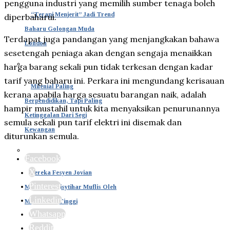
pengguna industri yang memilih sumber tenaga boleh
“Terapi Menjerit” Jadi Trend
diperbaharui.
Baharu Golongan Muda
Terdapat juga pandangan yang menjangkakan bahawa
London
sesetengah peniaga akan dengan sengaja menaikkan
harga barang sekali pun tidak terkesan dengan kadar
tarif yang baharu ini. Perkara ini mengundang kerisauan
Milenial Paling
kerana apabila harga sesuatu barangan naik, adalah
Berpendidikan, Tapi Paling
hampir mustahil untuk kita menyaksikan penurunannya
Ketinggalan Dari Segi
semula sekali pun tarif elektri ini disemak dan
Kewangan
diturunkan semula.
Facebook
X
Pereka Fesyen Jovian
Pinterest
Mandagie Diisytihar Muflis Oleh
Linkedin
Mahkamah Tinggi
Whatsapp
Reddit