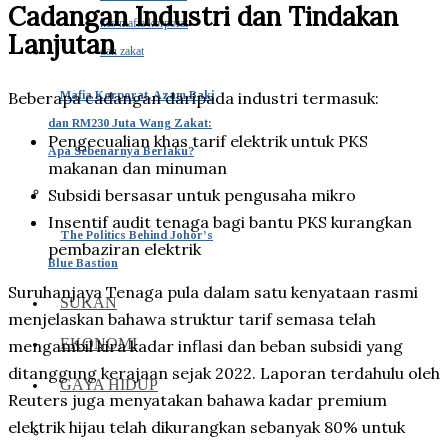
Cadangan Industri dan Tindakan
Lanjutan
Mafia Korporat, Azam Baki
Beberapa cadangan daripada industri termasuk:
dan RM230 Juta Wang Zakat:
Pengecualian khas tarif elektrik untuk PKS
Apa Sebenarnya Berlaku?
makanan dan minuman
Subsidi bersasar untuk pengusaha mikro
Insentif audit tenaga bagi bantu PKS kurangkan
The Politics Behind Johor’s
pembaziran elektrik
Blue Bastion
Suruhanjaya Tenaga pula dalam satu kenyataan rasmi
SUKAN
menjelaskan bahawa struktur tarif semasa telah
EKONOMI
mengambil kira kadar inflasi dan beban subsidi yang
ditanggung kerajaan sejak 2022. Laporan terdahulu oleh
GAYA HIDUP
Reuters juga menyatakan bahawa kadar premium
elektrik hijau telah dikurangkan sebanyak 80% untuk