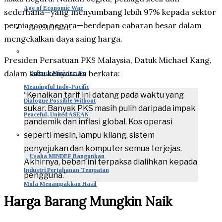
Age of Economic War
sederhana—yang menyumbang lebih 97% kepada sektor
perniagaan negara—berdepan cabaran besar dalam
NASIONAL
mengekalkan daya saing harga.
Presiden Persatuan PKS Malaysia, Datuk Michael Kang,
dalam satu kenyataan berkata:
Defence Minister: No
Meaningful Indo-Pacific
“Kenaikan tarif ini datang pada waktu yang
Dialogue Possible Without
sukar. Banyak PKS masih pulih daripada impak
Peaceful, United ASEAN
pandemik dan inflasi global. Kos operasi
seperti mesin, lampu kilang, sistem
penyejukan dan komputer semua terjejas.
Usaha MINDEF Bangunkan
Akhirnya, beban ini terpaksa dialihkan kepada
Industri Pertahanan Tempatan
pengguna.”
Mula Menampakkan Hasil
Harga Barang Mungkin Naik