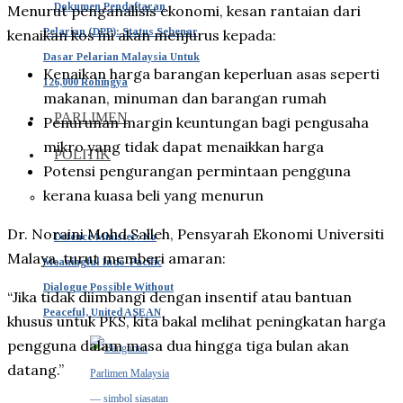
Dokumen Pendaftaran
Menurut penganalisis ekonomi, kesan rantaian dari
Pelarian (DPP): Status Sebenar
kenaikan kos ini akan menjurus kepada:
Dasar Pelarian Malaysia Untuk
Kenaikan harga barangan keperluan asas seperti
126,000 Rohingya
makanan, minuman dan barangan rumah
PARLIMEN
Penurunan margin keuntungan bagi pengusaha
mikro yang tidak dapat menaikkan harga
POLITIK
Potensi pengurangan permintaan pengguna
kerana kuasa beli yang menurun
Dr. Noraini Mohd Salleh, Pensyarah Ekonomi Universiti
Defence Minister: No
Malaya, turut memberi amaran:
Meaningful Indo-Pacific
Dialogue Possible Without
“Jika tidak diimbangi dengan insentif atau bantuan
Peaceful, United ASEAN
khusus untuk PKS, kita bakal melihat peningkatan harga
pengguna dalam masa dua hingga tiga bulan akan
datang.”