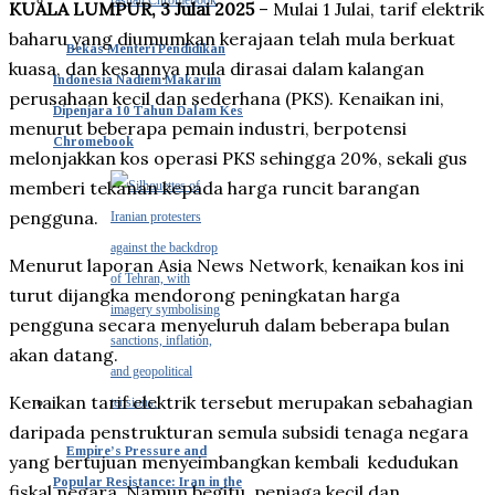
KUALA LUMPUR, 3 Julai 2025
– Mulai 1 Julai, tarif elektrik
baharu yang diumumkan kerajaan telah mula berkuat
Bekas Menteri Pendidikan
kuasa, dan kesannya mula dirasai dalam kalangan
Indonesia Nadiem Makarim
perusahaan kecil dan sederhana (PKS). Kenaikan ini,
Dipenjara 10 Tahun Dalam Kes
menurut beberapa pemain industri, berpotensi
Chromebook
melonjakkan kos operasi PKS sehingga 20%, sekali gus
memberi tekanan kepada harga runcit barangan
pengguna.
Menurut laporan Asia News Network, kenaikan kos ini
turut dijangka mendorong peningkatan harga
pengguna secara menyeluruh dalam beberapa bulan
akan datang.
Kenaikan tarif elektrik tersebut merupakan sebahagian
daripada penstrukturan semula subsidi tenaga negara
Empire’s Pressure and
yang bertujuan menyeimbangkan kembali kedudukan
Popular Resistance: Iran in the
fiskal negara. Namun begitu, peniaga kecil dan