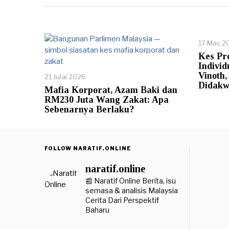
17 Mac 2
Kes Pr
Indivi
Vinoth
21 Julai 2026
Didak
Mafia Korporat, Azam Baki dan
RM230 Juta Wang Zakat: Apa
Sebenarnya Berlaku?
FOLLOW NARATIF.ONLINE
naratif.online
📰 Naratif Online
Berita, isu
semasa & analisis Malaysia
Cerita Dari Perspektif
Baharu