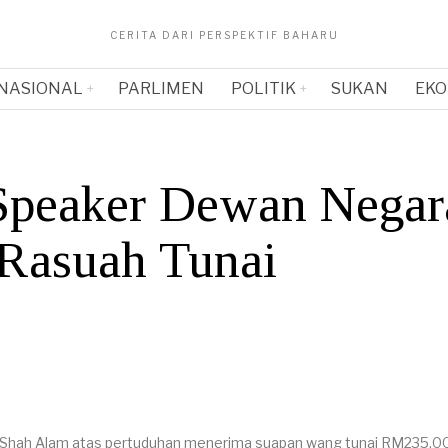
CERITA DARI PERSPEKTIF BAHARU
NASIONAL
PARLIMEN
POLITIK
SUKAN
EKO
Speaker Dewan Negar
Rasuah Tunai
 Shah Alam atas pertuduhan menerima suapan wang tunai RM235,0