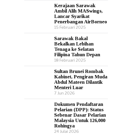
Kerajaan Sarawak
Ambil Alih MASwings,
Lancar Syarikat
Penerbangan AirBorneo
15 Februari 2025
Sarawak Bakal
Bekalkan Lebihan
Tenaga ke Selatan
Filipina Tahun Depan
18 Februari 2025
Sultan Brunei Rombak
Kabinet, Pengiran Muda
Abdul Mateen Dilantik
Menteri Luar
7 Jun 2026
Dokumen Pendaftaran
Pelarian (DPP): Status
Sebenar Dasar Pelarian
Malaysia Untuk 126,000
Rohingya
24 Julai 2026