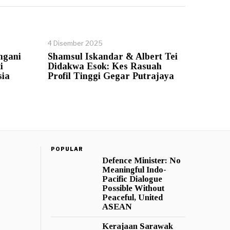
4 Disember 2025
ngani
Shamsul Iskandar & Albert Tei
i
Didakwa Esok: Kes Rasuah
sia
Profil Tinggi Gegar Putrajaya
POPULAR
Defence Minister: No
Meaningful Indo-
Pacific Dialogue
Possible Without
Peaceful, United
ASEAN
Kerajaan Sarawak