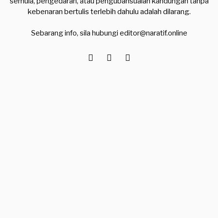
semula, pengedaran, atau pengubahsuaian kandungan tanpa
kebenaran bertulis terlebih dahulu adalah dilarang.
Sebarang info, sila hubungi
editor@naratif.online