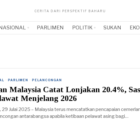
CERITA DARI PERSPEKTIF BAHARU
NASIONAL
PARLIMEN
POLITIK
SUKAN
EKO
AL
·
PARLIMEN
·
PELANCONGAN
an Malaysia Catat Lonjakan 20.4%, Sa
elawat Menjelang 2026
 Julai 2025 – Malaysia terus mencatatkan pencapaian cemerla
ancongan antarabangsa apabila ketibaan pelawat asing bagi…