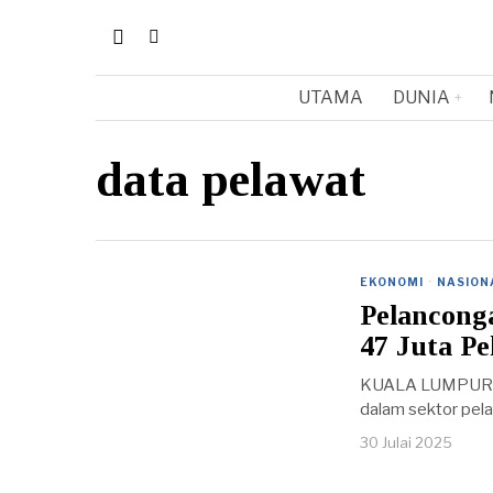
UTAMA
DUNIA
data pelawat
EKONOMI
·
NASION
Pelancong
47 Juta P
KUALA LUMPUR, 29
dalam sektor pel
30 Julai 2025