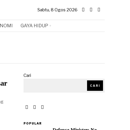
Sabtu, 8 Ogos 2026
NOMI
GAYA HIDUP
Cari
sar
CARI
ng
POPULAR
Defence Minister: No