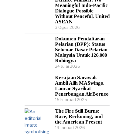
Meaningful Indo-Pacific
Dialogue Possible
Without Peaceful, United
ASEAN
3 Ogos 2026
Dokumen Pendaftaran
Pelarian (DPP): Status
Sebenar Dasar Pelarian
Malaysia Untuk 126,000
Rohingya
24 Julai 2026
Kerajaan Sarawak
Ambil Alih MASwings,
Lancar Syarikat
Penerbangan AirBorneo
15 Februari 2025
The Fire Still Burns:
Race, Reckoning, and
the American Present
13 Januari 2026