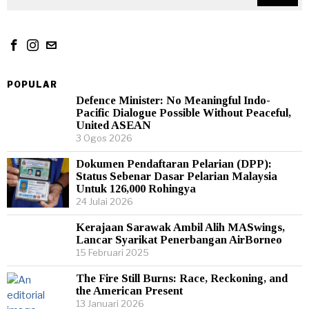
POPULAR
Defence Minister: No Meaningful Indo-
Pacific Dialogue Possible Without Peaceful,
United ASEAN
3 Ogos 2026
Dokumen Pendaftaran Pelarian (DPP):
Status Sebenar Dasar Pelarian Malaysia
Untuk 126,000 Rohingya
24 Julai 2026
Kerajaan Sarawak Ambil Alih MASwings,
Lancar Syarikat Penerbangan AirBorneo
15 Februari 2025
The Fire Still Burns: Race, Reckoning, and
the American Present
13 Januari 2026