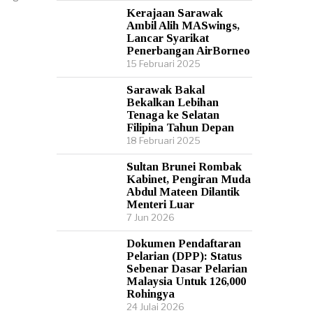
Kerajaan Sarawak
Ambil Alih MASwings,
Lancar Syarikat
Penerbangan AirBorneo
15 Februari 2025
Sarawak Bakal
Bekalkan Lebihan
Tenaga ke Selatan
Filipina Tahun Depan
18 Februari 2025
Sultan Brunei Rombak
Kabinet, Pengiran Muda
Abdul Mateen Dilantik
Menteri Luar
7 Jun 2026
Dokumen Pendaftaran
Pelarian (DPP): Status
Sebenar Dasar Pelarian
Malaysia Untuk 126,000
Rohingya
24 Julai 2026