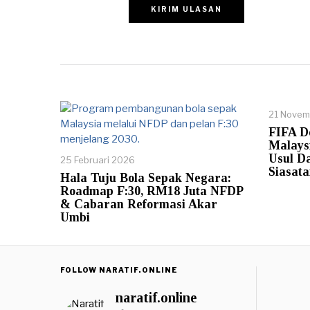
21 Novem
FIFA D
Malaysi
Usul D
25 Februari 2026
Siasata
Hala Tuju Bola Sepak Negara:
Roadmap F:30, RM18 Juta NFDP
& Cabaran Reformasi Akar
Umbi
FOLLOW NARATIF.ONLINE
naratif.online