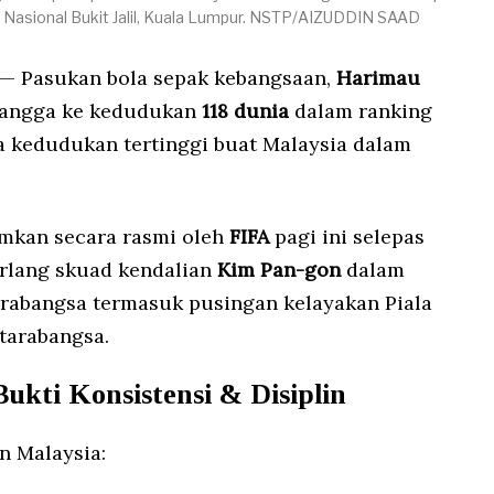
m Nasional Bukit Jalil, Kuala Lumpur. NSTP/AIZUDDIN SAAD
— Pasukan bola sepak kebangsaan,
Harimau
 tangga ke kedudukan
118 dunia
dalam ranking
a kedudukan tertinggi buat Malaysia dalam
umkan secara rasmi oleh
FIFA
pagi ini selepas
erlang skuad kendalian
Kim Pan-gon
dalam
arabangsa termasuk pusingan kelayakan Piala
tarabangsa.
Bukti Konsistensi & Disiplin
n Malaysia: