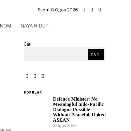
Sabtu, 8 Ogos 2026
NOMI
GAYA HIDUP
Cari
CARI
POPULAR
Defence Minister: No
Meaningful Indo-Pacific
Dialogue Possible
Without Peaceful, United
ASEAN
3 Ogos 2026
singan