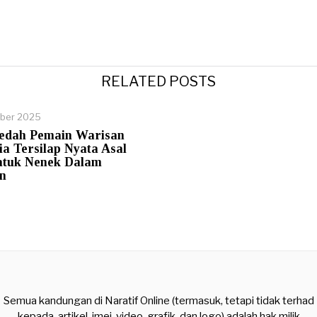
RELATED POSTS
ber 2025
edah Pemain Warisan
a Tersilap Nyata Asal
atuk Nenek Dalam
n
Semua kandungan di Naratif Online (termasuk, tetapi tidak terhad
kepada, artikel, imej, video, grafik, dan logo) adalah hak milik