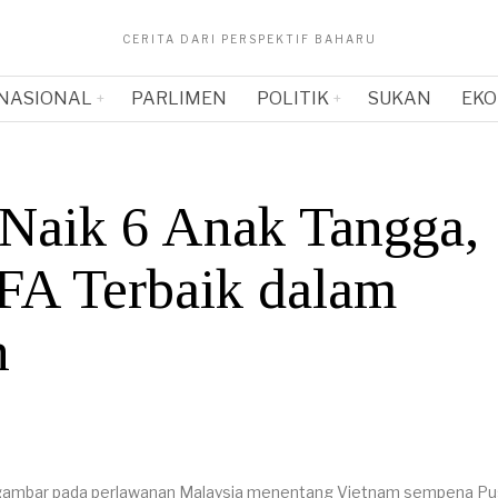
CERITA DARI PERSPEKTIF BAHARU
NASIONAL
PARLIMEN
POLITIK
SUKAN
EKO
Naik 6 Anak Tangga,
FA Terbaik dalam
n
rgambar pada perlawanan Malaysia menentang Vietnam sempena Pu