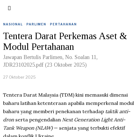
NASIONAL
·
PARLIMEN
·
PERTAHANAN
Tentera Darat Perkemas Aset &
Modul Pertahanan
Jawapan Bertulis Parlimen, No. Soalan 11,
JDR23102025.pdf (23 Oktober 2025)
27 Oktober 2025
Tentera Darat Malaysia (TDM) kini memasuki dimensi
baharu latihan ketenteraan apabila memperkenal modul
baharu yang memberi penekanan terhadap
taktik anti-
dron
serta pengendalian
Next Generation Light Anti-
Tank Weapon (NLAW)
— senjata yang terbukti efektif
dalam konflik Ukraine.