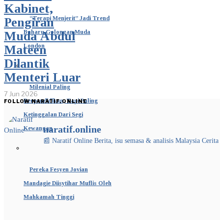
Kabinet,
“Terapi Menjerit” Jadi Trend
Pengiran
Baharu Golongan Muda
Muda Abdul
London
Mateen
Dilantik
Menteri Luar
Milenial Paling
7 Jun 2026
Berpendidikan, Tapi Paling
FOLLOW NARATIF.ONLINE
Ketinggalan Dari Segi
naratif.online
Kewangan
📰 Naratif Online
Berita, isu semasa & analisis Malaysia
Cerita
Pereka Fesyen Jovian
Mandagie Diisytihar Muflis Oleh
Mahkamah Tinggi