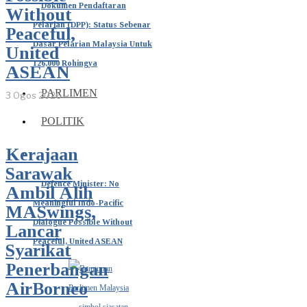
Dokumen Pendaftaran
Without
Pelarian (DPP): Status Sebenar
Peaceful,
Dasar Pelarian Malaysia Untuk
United
126,000 Rohingya
ASEAN
PARLIMEN
3 Ogos 2026
POLITIK
Kerajaan
Sarawak
Defence Minister: No
Ambil Alih
Meaningful Indo-Pacific
MASwings,
Dialogue Possible Without
Lancar
Peaceful, United ASEAN
Syarikat
Penerbangan
AirBorneo