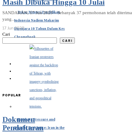
Masih Dibuka Hingga 10 Julai
Bekas Menteri Pendidikan
SANDAKAN, 17 Jun 2025 – Sebanyak 37 permohonan telah diterima se
yang…
Indonesia Nadiem Makarim
17 Jun 2025
Dipenjara 10 Tahun Dalam Kes
Cari
Chromebook
CARI
POPULAR
Dokumen
Empire’s Pressure and
Pendaftaran
Popular Resistance: Iran in the