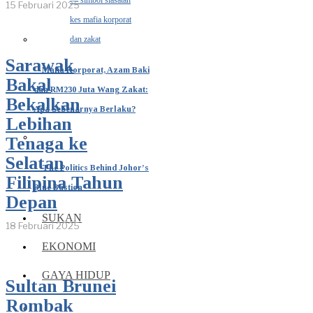
15 Februari 2025
Sarawak
Mafia Korporat, Azam Baki
Bakal
dan RM230 Juta Wang Zakat:
Bekalkan
Apa Sebenarnya Berlaku?
Lebihan
Tenaga ke
Selatan
The Politics Behind Johor’s
Filipina Tahun
Blue Bastion
Depan
SUKAN
18 Februari 2025
EKONOMI
GAYA HIDUP
Sultan Brunei
Rombak