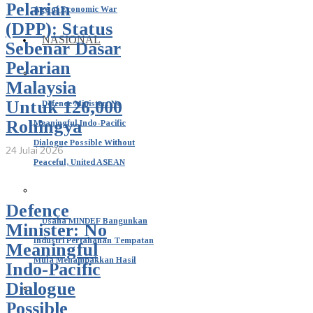
Pelarian
Age of Economic War
(DPP): Status
NASIONAL
Sebenar Dasar
Pelarian
Malaysia
Untuk 126,000
Defence Minister: No
Rohingya
Meaningful Indo-Pacific
Dialogue Possible Without
24 Julai 2026
Peaceful, United ASEAN
Defence
Usaha MINDEF Bangunkan
Minister: No
Industri Pertahanan Tempatan
Meaningful
Mula Menampakkan Hasil
Indo-Pacific
Dialogue
Possible