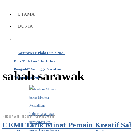
UTAMA
DUNIA
Kontroversi Piala Dunia 2026:
Dari Tuduhan “Disebelahi
Pengadil” Sehingga Gerakan
sabah sarawak
“Argentina Out”
HIBURAN
·
INDUSTRI KREATIF
CEMI Tarik Minat Pemain Kreatif Sa