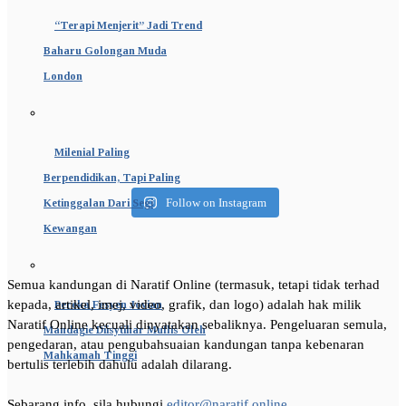
“Terapi Menjerit” Jadi Trend
Baharu Golongan Muda
London
Milenial Paling
Berpendidikan, Tapi Paling
Follow on Instagram
Ketinggalan Dari Segi
Kewangan
Semua kandungan di Naratif Online (termasuk, tetapi tidak terhad
kepada, artikel, imej, video, grafik, dan logo) adalah hak milik
Pereka Fesyen Jovian
Naratif Online kecuali dinyatakan sebaliknya. Pengeluaran semula,
Mandagie Diisytihar Muflis Oleh
pengedaran, atau pengubahsuaian kandungan tanpa kebenaran
Mahkamah Tinggi
bertulis terlebih dahulu adalah dilarang.
Sebarang info, sila hubungi
editor@naratif.online