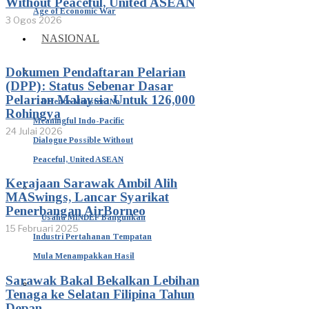
Without Peaceful, United ASEAN
Age of Economic War
3 Ogos 2026
NASIONAL
Dokumen Pendaftaran Pelarian
(DPP): Status Sebenar Dasar
Pelarian Malaysia Untuk 126,000
Defence Minister: No
Rohingya
Meaningful Indo-Pacific
24 Julai 2026
Dialogue Possible Without
Peaceful, United ASEAN
Kerajaan Sarawak Ambil Alih
MASwings, Lancar Syarikat
Penerbangan AirBorneo
Usaha MINDEF Bangunkan
15 Februari 2025
Industri Pertahanan Tempatan
Mula Menampakkan Hasil
Sarawak Bakal Bekalkan Lebihan
Tenaga ke Selatan Filipina Tahun
Depan