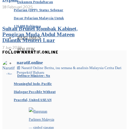
Dokumen Pendaftaran
18 Februari 2025
Pelarian (DPP): Status Sebenar
Dasar Pelarian Malaysia Untuk
126,000 Rohingya
Sultan Brunei Rombak Kabinet,
Pengiran Muda Abdul Mateen
PARLIMEN
Dilantik Menteri Luar
7 Jun 2026
POLITIK
FOLLOW NARATIF.ONLINE
naratif.online
📰 Naratif Online
Berita, isu semasa & analisis Malaysia
Cerita Dari
Perspektif Baharu
Defence Minister: No
Meaningful Indo-Pacific
Dialogue Possible Without
Peaceful, United ASEAN