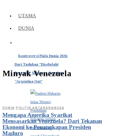
UTAMA
DUNIA
Kontroversi Piala Dunia 2026:
Dari Tuduhan “Disebelahi
Minyak Venezuela
Pengadil” Sehingga Gerakan
“Argentina Out”
DUNIA
·
POLITIK ANTARABANGSA
Mengapa Amerika Syarikat
Mensasarkan Venezuela? Dari Tekanan
Ekonomi ke Penangkapan Presiden
Maduro