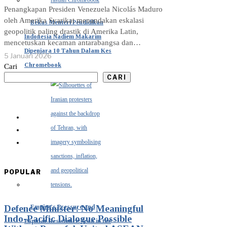
Penangkapan Presiden Venezuela Nicolás Maduro
oleh Amerika Syarikat menandakan eskalasi
Bekas Menteri Pendidikan
geopolitik paling drastik di Amerika Latin,
Indonesia Nadiem Makarim
mencetuskan kecaman antarabangsa dan…
Dipenjara 10 Tahun Dalam Kes
5 Januari 2026
Chromebook
Cari
CARI
POPULAR
Empire’s Pressure and
Defence Minister: No Meaningful
Indo-Pacific Dialogue Possible
Popular Resistance: Iran in the