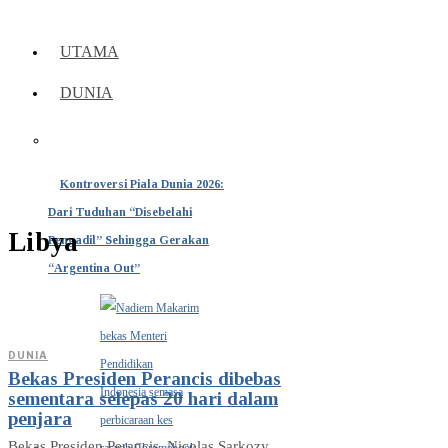
UTAMA
DUNIA
Kontroversi Piala Dunia 2026:
Dari Tuduhan “Disebelahi
Libya
Pengadil” Sehingga Gerakan
“Argentina Out”
DUNIA
Bekas Presiden Perancis dibebas
sementara selepas 20 hari dalam
penjara
Bekas Presiden Perancis, Nicolas Sarkozy,