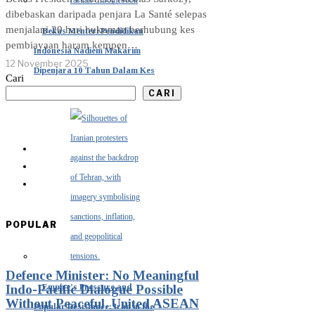
dibebaskan daripada penjara La Santé selepas
menjalani 20 hari hukuman berhubung kes
Bekas Menteri Pendidikan
pembiayaan haram kempen…
Indonesia Nadiem Makarim
12 November 2025
Dipenjara 10 Tahun Dalam Kes
Cari
Chromebook
CARI
POPULAR
Defence Minister: No Meaningful
Empire’s Pressure and
Indo-Pacific Dialogue Possible
Without Peaceful, United ASEAN
Popular Resistance: Iran in the