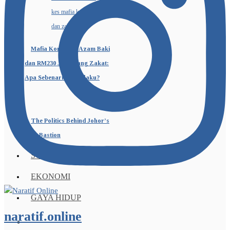
Mafia Korporat, Azam Baki
dan RM230 Juta Wang Zakat:
Apa Sebenarnya Berlaku?
The Politics Behind Johor’s
Blue Bastion
SUKAN
EKONOMI
GAYA HIDUP
naratif.online