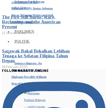
Dokumen Pendaftaran
Pelarian (DPP): Status Sebenar
Dasar Pelarian Malaysia Untuk
The Fire Still Burns: Race,
Reckoning, and the American
126,000 Rohingya
Present
PARLIMEN
13 Januari 2026
POLITIK
Sarawak Bakal Bekalkan Lebihan
Tenaga ke Selatan Filipina Tahun
Depan
Defence Minister: No
18 Februari 2025
Meaningful Indo-Pacific
FOLLOW NARATIF.ONLINE
Dialogue Possible Without
Peaceful, United ASEAN