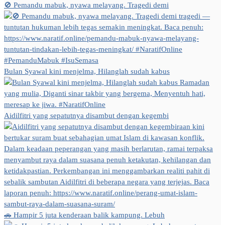
🚫 Pemandu mabuk, nyawa melayang. Tragedi demi
Bulan Syawal kini menjelma, Hilanglah sudah kabus
Aidilfitri yang sepatutnya disambut dengan kegembi
🚗 Hampir 5 juta kenderaan balik kampung. Lebuh