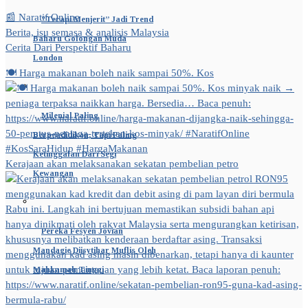
📰 Naratif Online
“Terapi Menjerit” Jadi Trend
Berita, isu semasa & analisis Malaysia
Baharu Golongan Muda
Cerita Dari Perspektif Baharu
London
🍽️ Harga makanan boleh naik sampai 50%. Kos
Milenial Paling
Berpendidikan, Tapi Paling
Ketinggalan Dari Segi
Kerajaan akan melaksanakan sekatan pembelian petro
Kewangan
Pereka Fesyen Jovian
Mandagie Diisytihar Muflis Oleh
Mahkamah Tinggi