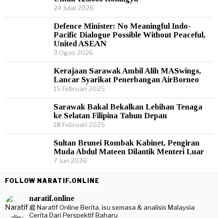
24 Julai 2026
Defence Minister: No Meaningful Indo-
Pacific Dialogue Possible Without Peaceful,
United ASEAN
3 Ogos 2026
Kerajaan Sarawak Ambil Alih MASwings,
Lancar Syarikat Penerbangan AirBorneo
15 Februari 2025
Sarawak Bakal Bekalkan Lebihan Tenaga
ke Selatan Filipina Tahun Depan
18 Februari 2025
Sultan Brunei Rombak Kabinet, Pengiran
Muda Abdul Mateen Dilantik Menteri Luar
7 Jun 2026
FOLLOW NARATIF.ONLINE
naratif.online
📰 Naratif Online
Berita, isu semasa & analisis Malaysia
Cerita Dari Perspektif Baharu