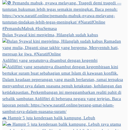
Bulan Syawal kini menjelma, Hilanglah sudah kabus
Aidilfitri yang sepatutnya disambut dengan kegembi
🚗 Hampir 5 juta kenderaan balik kampung. Lebuh