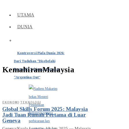
UTAMA
DUNIA
Kontroversi Piala Dunia 2026:
Dari Tuduhan “Disebelahi
KemahiranMalaysia
Pengadil” Sehingga Gerakan
“Argentina Out”
EKONOMI
·
TEKNOLOGI
Global Skills Forum 2025: Malaysia
Jadi Tuan Rumah Pertama di Luar
Geneva
Geneva/Kuala Lumpur, 10 Jun 2025 — Malaysia