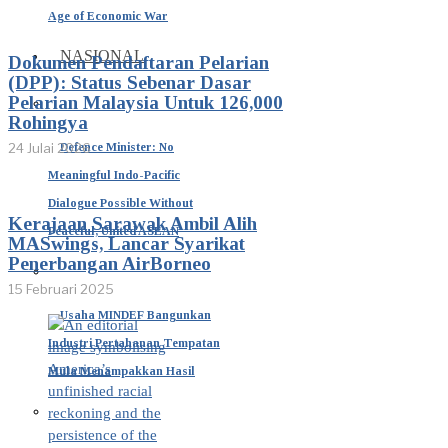
Age of Economic War
NASIONAL
Dokumen Pendaftaran Pelarian
(DPP): Status Sebenar Dasar
Pelarian Malaysia Untuk 126,000
Rohingya
Defence Minister: No
24 Julai 2026
Meaningful Indo-Pacific
Dialogue Possible Without
Kerajaan Sarawak Ambil Alih
Peaceful, United ASEAN
MASwings, Lancar Syarikat
Penerbangan AirBorneo
15 Februari 2025
Usaha MINDEF Bangunkan
Industri Pertahanan Tempatan
Mula Menampakkan Hasil