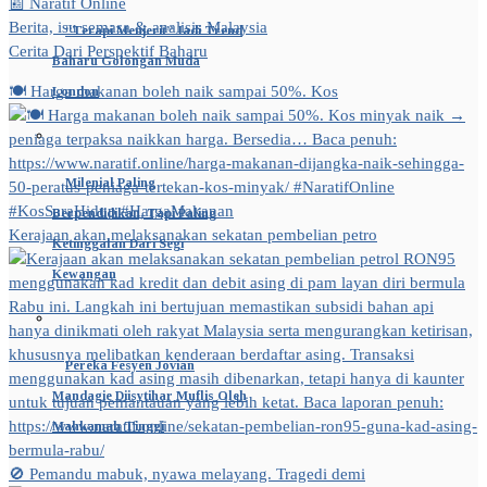
📰 Naratif Online
Berita, isu semasa & analisis Malaysia
“Terapi Menjerit” Jadi Trend
Cerita Dari Perspektif Baharu
Baharu Golongan Muda
🍽️ Harga makanan boleh naik sampai 50%. Kos
London
Milenial Paling
Berpendidikan, Tapi Paling
Kerajaan akan melaksanakan sekatan pembelian petro
Ketinggalan Dari Segi
Kewangan
Pereka Fesyen Jovian
Mandagie Diisytihar Muflis Oleh
Mahkamah Tinggi
🚫 Pemandu mabuk, nyawa melayang. Tragedi demi