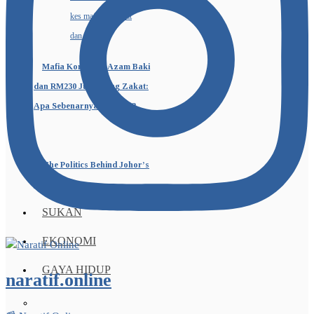
Mafia Korporat, Azam Baki
dan RM230 Juta Wang Zakat:
Apa Sebenarnya Berlaku?
The Politics Behind Johor’s
Blue Bastion
SUKAN
EKONOMI
GAYA HIDUP
naratif.online