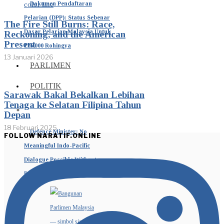
Dokumen Pendaftaran
Pelarian (DPP): Status Sebenar
The Fire Still Burns: Race,
Dasar Pelarian Malaysia Untuk
Reckoning, and the American
Present
126,000 Rohingya
13 Januari 2026
PARLIMEN
POLITIK
Sarawak Bakal Bekalkan Lebihan
Tenaga ke Selatan Filipina Tahun
Depan
18 Februari 2025
Defence Minister: No
FOLLOW NARATIF.ONLINE
Meaningful Indo-Pacific
Dialogue Possible Without
Peaceful, United ASEAN