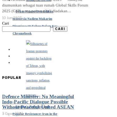
diumumkan sebagai tuan rumah Global Skills Forum
2025 (GSF) yang pertama kali diadakan…
Bekas Menteri Pendidikan
10 Jun 2025
Indonesia Nadiem Makarim
Cari
Dipenjara 10 Tahun Dalam Kes
CARI
Chromebook
POPULAR
Defence Minister: No Meaningful
Indo-Pacific Dialogue Possible
Without Peaceful, United ASEAN
Empire’s Pressure and
3 Ogos 2026
Popular Resistance: Iran in the