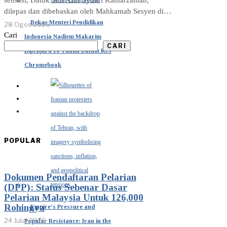
sensasi, Datuk Seri Aliff Syukri Kamarzaman,
dilepas dan dibebaskan oleh Mahkamah Sesyen di…
Bekas Menteri Pendidikan
28 Ogos 2025
Cari
Indonesia Nadiem Makarim
CARI
Dipenjara 10 Tahun Dalam Kes
Chromebook
POPULAR
Dokumen Pendaftaran Pelarian
(DPP): Status Sebenar Dasar
Pelarian Malaysia Untuk 126,000
Rohingya
Empire’s Pressure and
24 Julai 2026
Popular Resistance: Iran in the