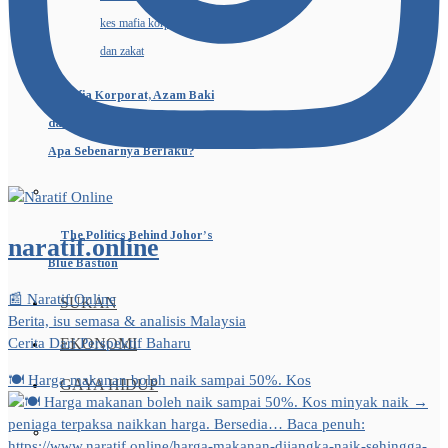
Mafia Korporat, Azam Baki
dan RM230 Juta Wang Zakat:
Apa Sebenarnya Berlaku?
The Politics Behind Johor’s
naratif.online
Blue Bastion
📰 Naratif Online
SUKAN
Berita, isu semasa & analisis Malaysia
EKONOMI
Cerita Dari Perspektif Baharu
🍽️ Harga makanan boleh naik sampai 50%. Kos
GAYA HIDUP