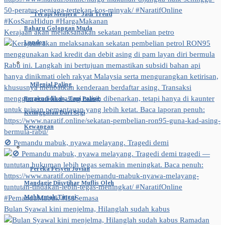
“Terapi Menjerit” Jadi Trend
Baharu Golongan Muda
Kerajaan akan melaksanakan sekatan pembelian petro
London
Milenial Paling
Berpendidikan, Tapi Paling
Ketinggalan Dari Segi
Kewangan
🚫 Pemandu mabuk, nyawa melayang. Tragedi demi
Pereka Fesyen Jovian
Mandagie Diisytihar Muflis Oleh
Mahkamah Tinggi
Bulan Syawal kini menjelma, Hilanglah sudah kabus