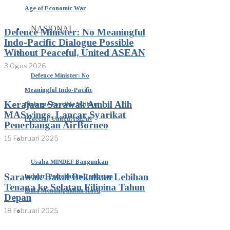
Age of Economic War
NASIONAL
Defence Minister: No Meaningful
Indo-Pacific Dialogue Possible
Without Peaceful, United ASEAN
3 Ogos 2026
Defence Minister: No
Meaningful Indo-Pacific
Kerajaan Sarawak Ambil Alih
Dialogue Possible Without
MASwings, Lancar Syarikat
Peaceful, United ASEAN
Penerbangan AirBorneo
15 Februari 2025
Usaha MINDEF Bangunkan
Sarawak Bakal Bekalkan Lebihan
Industri Pertahanan Tempatan
Tenaga ke Selatan Filipina Tahun
Mula Menampakkan Hasil
Depan
18 Februari 2025