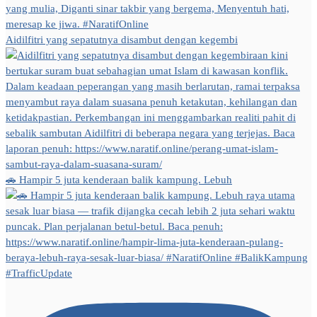
Aidilfitri yang sepatutnya disambut dengan kegembi
🚗 Hampir 5 juta kenderaan balik kampung. Lebuh