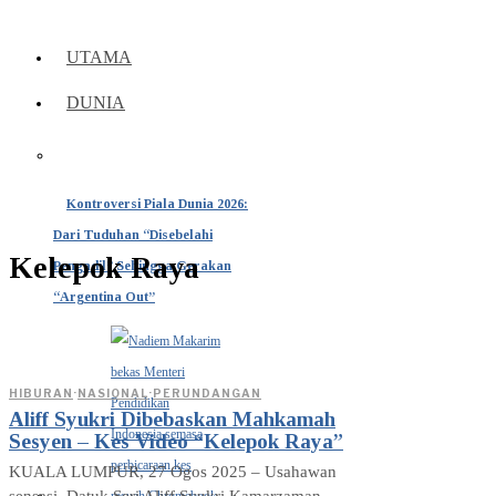
UTAMA
DUNIA
Kontroversi Piala Dunia 2026:
Dari Tuduhan “Disebelahi
Kelepok Raya
Pengadil” Sehingga Gerakan
“Argentina Out”
HIBURAN
·
NASIONAL
·
PERUNDANGAN
Aliff Syukri Dibebaskan Mahkamah
Sesyen – Kes Video “Kelepok Raya”
KUALA LUMPUR, 27 Ogos 2025 – Usahawan