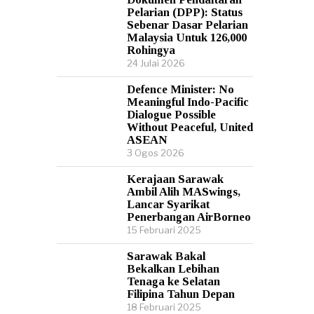
Pelarian (DPP): Status
Sebenar Dasar Pelarian
Malaysia Untuk 126,000
Rohingya
24 Julai 2026
Defence Minister: No
Meaningful Indo-Pacific
Dialogue Possible
Without Peaceful, United
ASEAN
3 Ogos 2026
Kerajaan Sarawak
Ambil Alih MASwings,
Lancar Syarikat
Penerbangan AirBorneo
15 Februari 2025
Sarawak Bakal
Bekalkan Lebihan
Tenaga ke Selatan
Filipina Tahun Depan
18 Februari 2025