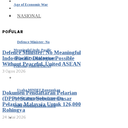
Age of Economic War
NASIONAL
POPULAR
Defence Minister: No
Meaningful Indo-Pacific
Defence Minister: No Meaningful
Indo-Pacific Dialogue Possible
Dialogue Possible Without
Without Peaceful, United ASEAN
Peaceful, United ASEAN
3 Ogos 2026
Usaha MINDEF Bangunkan
Dokumen Pendaftaran Pelarian
(DPP): Status Sebenar Dasar
Industri Pertahanan Tempatan
Pelarian Malaysia Untuk 126,000
Mula Menampakkan Hasil
Rohingya
24 Julai 2026