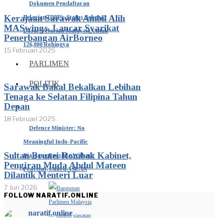
Dokumen Pendaftaran
Kerajaan Sarawak Ambil Alih
Pelarian (DPP): Status Sebenar
MASwings, Lancar Syarikat
Dasar Pelarian Malaysia Untuk
Penerbangan AirBorneo
126,000 Rohingya
15 Februari 2025
PARLIMEN
POLITIK
Sarawak Bakal Bekalkan Lebihan
Tenaga ke Selatan Filipina Tahun
Depan
18 Februari 2025
Defence Minister: No
Meaningful Indo-Pacific
Sultan Brunei Rombak Kabinet,
Dialogue Possible Without
Pengiran Muda Abdul Mateen
Peaceful, United ASEAN
Dilantik Menteri Luar
7 Jun 2026
FOLLOW NARATIF.ONLINE
naratif.online