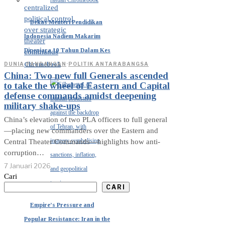
Bekas Menteri Pendidikan
Indonesia Nadiem Makarim
Dipenjara 10 Tahun Dalam Kes
Chromebook
DUNIA
·
PANDANGAN
·
POLITIK ANTARABANGSA
China: Two new full Generals ascended
to take the wheel of Eastern and Capital
defense commands amidst deepening
military shake-ups
China’s elevation of two PLA officers to full general
—placing new commanders over the Eastern and
Central Theater Commands—highlights how anti-
corruption…
7 Januari 2026
Cari
CARI
Empire’s Pressure and
Popular Resistance: Iran in the