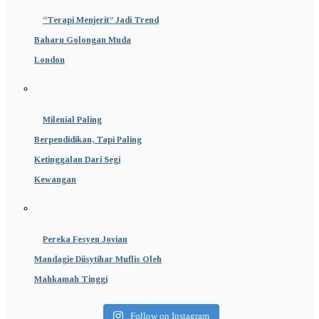
“Terapi Menjerit” Jadi Trend
Baharu Golongan Muda
London
Milenial Paling
Berpendidikan, Tapi Paling
Ketinggalan Dari Segi
Kewangan
Pereka Fesyen Jovian
Mandagie Diisytihar Muflis Oleh
Mahkamah Tinggi
Follow on Instagram