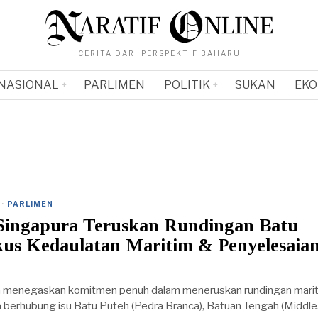
CERITA DARI PERSPEKTIF BAHARU
NASIONAL
PARLIMEN
POLITIK
SUKAN
EKO
·
PARLIMEN
Singapura Teruskan Rundingan Batu
kus Kedaulatan Maritim & Penyelesaia
a menegaskan komitmen penuh dalam meneruskan rundingan mari
 berhubung isu Batu Puteh (Pedra Branca), Batuan Tengah (Middl