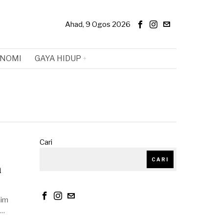
Ahad, 9 Ogos 2026
NOMI
GAYA HIDUP
Cari
CARI
n
tim
e…