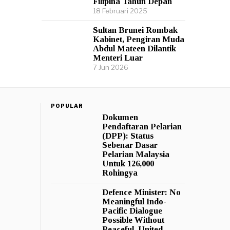
Filipina Tahun Depan
18 Februari 2025
Sultan Brunei Rombak
Kabinet, Pengiran Muda
Abdul Mateen Dilantik
Menteri Luar
7 Jun 2026
POPULAR
Dokumen
Pendaftaran Pelarian
(DPP): Status
Sebenar Dasar
Pelarian Malaysia
Untuk 126,000
Rohingya
Defence Minister: No
Meaningful Indo-
Pacific Dialogue
Possible Without
Peaceful, United