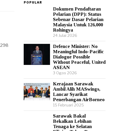
POPULAR
Dokumen Pendaftaran
Pelarian (DPP): Status
Sebenar Dasar Pelarian
Malaysia Untuk 126,000
Rohingya
24 Julai 2026
 298
Defence Minister: No
Meaningful Indo-Pacific
Dialogue Possible
Without Peaceful, United
ASEAN
3 Ogos 2026
Kerajaan Sarawak
Ambil Alih MASwings,
Lancar Syarikat
Penerbangan AirBorneo
15 Februari 2025
Sarawak Bakal
Bekalkan Lebihan
Tenaga ke Selatan