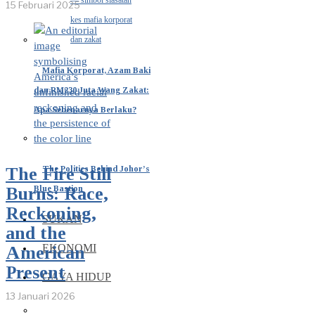
15 Februari 2025
Mafia Korporat, Azam Baki
dan RM230 Juta Wang Zakat:
Apa Sebenarnya Berlaku?
The Politics Behind Johor’s
The Fire Still
Blue Bastion
Burns: Race,
Reckoning,
SUKAN
and the
EKONOMI
American
Present
GAYA HIDUP
13 Januari 2026