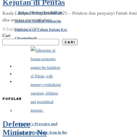
Kejutan di Pentas
Bekas Menteri Pendidikan
Kuala Lumpur, 8 September 2025 – Pelakon dan penyanyi Fattah Amin
tiba semasa persembahan…
Indonesia Nadiem Makarim
9 September 2025
Dipenjara 10 Tahun Dalam Kes
Cari
Chromebook
CARI
POPULAR
Defence
Empire’s Pressure and
Minister: No
Popular Resistance: Iran in the