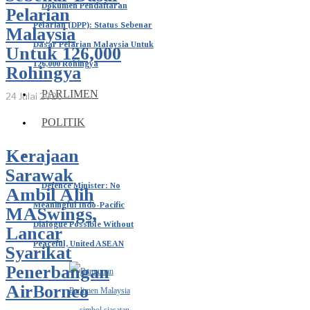
Dokumen Pendaftaran
Pelarian
Pelarian (DPP): Status Sebenar
Malaysia
Dasar Pelarian Malaysia Untuk
Untuk 126,000
126,000 Rohingya
Rohingya
PARLIMEN
24 Julai 2026
POLITIK
Kerajaan
Sarawak
Defence Minister: No
Ambil Alih
Meaningful Indo-Pacific
MASwings,
Dialogue Possible Without
Lancar
Peaceful, United ASEAN
Syarikat
Penerbangan
AirBorneo