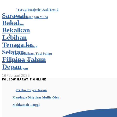
“Terapi Menjerit” Jadi Trend
Sarawak
Baharu Golongan Muda
Bakal
London
Bekalkan
Lebihan
Tenaga ke
Milenial Paling
Selatan
Berpendidikan, Tapi Paling
Filipina Tahun
Ketinggalan Dari Segi
Depan
Kewangan
18 Februari 2025
FOLLOW NARATIF.ONLINE
Pereka Fesyen Jovian
Mandagie Diisytihar Muflis Oleh
Mahkamah Tinggi