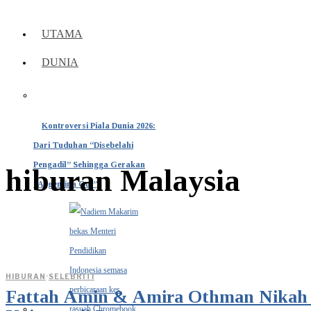
UTAMA
DUNIA
Kontroversi Piala Dunia 2026:
Dari Tuduhan “Disebelahi
Pengadil” Sehingga Gerakan
hiburan Malaysia
“Argentina Out”
HIBURAN
·
SELEBRITI
Fattah Amin & Amira Othman Nikah 