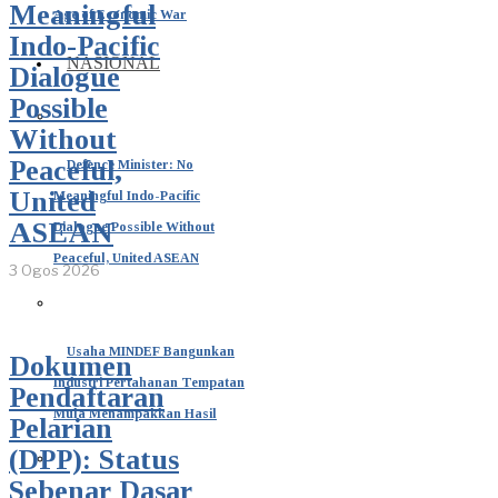
Meaningful
Age of Economic War
Indo-Pacific
NASIONAL
Dialogue
Possible
Without
Peaceful,
Defence Minister: No
United
Meaningful Indo-Pacific
ASEAN
Dialogue Possible Without
Peaceful, United ASEAN
3 Ogos 2026
Usaha MINDEF Bangunkan
Dokumen
Industri Pertahanan Tempatan
Pendaftaran
Mula Menampakkan Hasil
Pelarian
(DPP): Status
Sebenar Dasar