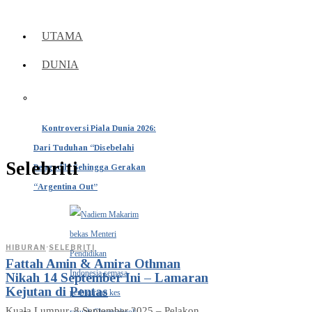
UTAMA
DUNIA
Kontroversi Piala Dunia 2026:
Dari Tuduhan “Disebelahi
Selebriti
Pengadil” Sehingga Gerakan
“Argentina Out”
HIBURAN
·
SELEBRITI
Fattah Amin & Amira Othman
Nikah 14 September Ini – Lamaran
Kejutan di Pentas
Kuala Lumpur, 8 September 2025 – Pelakon