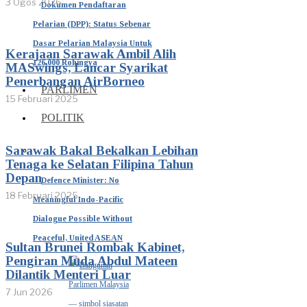
3 Ogos 2026
Dokumen Pendaftaran
Pelarian (DPP): Status Sebenar
Dasar Pelarian Malaysia Untuk
Kerajaan Sarawak Ambil Alih
126,000 Rohingya
MASwings, Lancar Syarikat
Penerbangan AirBorneo
PARLIMEN
15 Februari 2025
POLITIK
Sarawak Bakal Bekalkan Lebihan
Tenaga ke Selatan Filipina Tahun
Depan
Defence Minister: No
18 Februari 2025
Meaningful Indo-Pacific
Dialogue Possible Without
Peaceful, United ASEAN
Sultan Brunei Rombak Kabinet,
Pengiran Muda Abdul Mateen
Dilantik Menteri Luar
7 Jun 2026