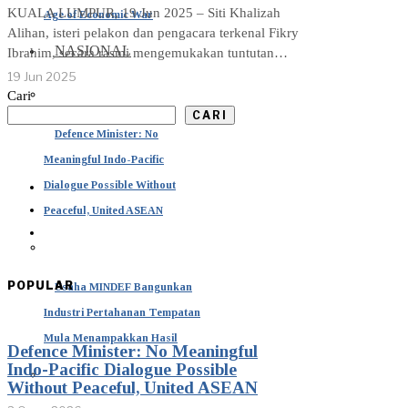
KUALA LUMPUR, 19 Jun 2025 – Siti Khalizah
Age of Economic War
Alihan, isteri pelakon dan pengacara terkenal Fikry
NASIONAL
Ibrahim, secara rasmi mengemukakan tuntutan…
19 Jun 2025
Cari
CARI
Defence Minister: No
Meaningful Indo-Pacific
Dialogue Possible Without
Peaceful, United ASEAN
POPULAR
Usaha MINDEF Bangunkan
Industri Pertahanan Tempatan
Mula Menampakkan Hasil
Defence Minister: No Meaningful
Indo-Pacific Dialogue Possible
Without Peaceful, United ASEAN