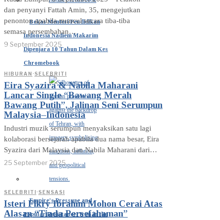
dan penyanyi Fattah Amin, 35, mengejutkan
penonton apabila muncul secara tiba-tiba
Bekas Menteri Pendidikan
semasa persembahan…
Indonesia Nadiem Makarim
9 September 2025
Dipenjara 10 Tahun Dalam Kes
Chromebook
HIBURAN
·
SELEBRITI
Eira Syazira & Nabila Maharani
Lancar Single “Bawang Merah
Bawang Putih”, Jalinan Seni Serumpun
Malaysia–Indonesia
Industri muzik serumpun menyaksikan satu lagi
kolaborasi bersejarah apabila dua nama besar, Eira
Syazira dari Malaysia dan Nabila Maharani dari…
25 September 2025
SELEBRITI
·
SENSASI
Empire’s Pressure and
Isteri Fikry Ibrahim Mohon Cerai Atas
Alasan “Tiada Persefahaman”
Popular Resistance: Iran in the