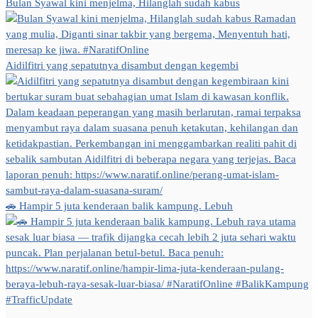
Bulan Syawal kini menjelma, Hilanglah sudah kabus
Aidilfitri yang sepatutnya disambut dengan kegembi
🚗 Hampir 5 juta kenderaan balik kampung. Lebuh