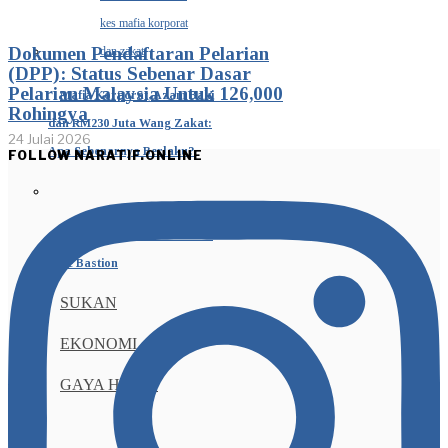
Dokumen Pendaftaran Pelarian
(DPP): Status Sebenar Dasar
Pelarian Malaysia Untuk 126,000
Mafia Korporat, Azam Baki
Rohingya
dan RM230 Juta Wang Zakat:
24 Julai 2026
Apa Sebenarnya Berlaku?
FOLLOW NARATIF.ONLINE
The Politics Behind Johor’s
Blue Bastion
SUKAN
EKONOMI
GAYA HIDUP