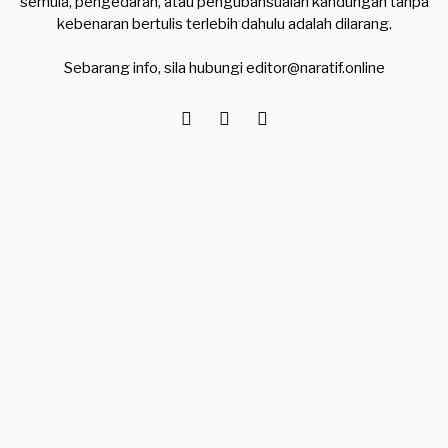
semula, pengedaran, atau pengubahsuaian kandungan tanpa
kebenaran bertulis terlebih dahulu adalah dilarang.
Sebarang info, sila hubungi
editor@naratif.online