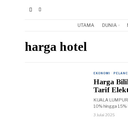
UTAMA
DUNIA
harga hotel
EKONOMI
·
PELAN
Harga Bil
Tarif Ele
KUALA LUMPUR, 3 J
10% hingga 15% 
3 Julai 2025