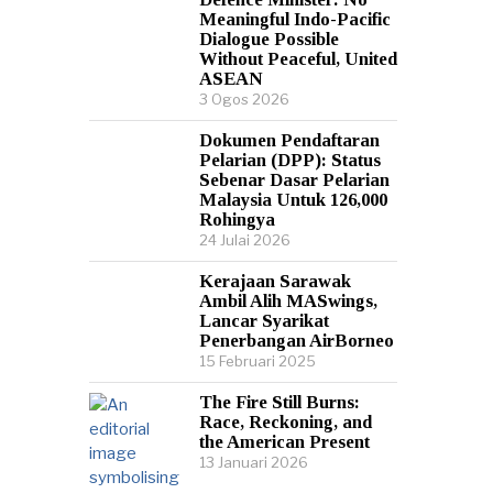
Meaningful Indo-Pacific
Dialogue Possible
Without Peaceful, United
ASEAN
3 Ogos 2026
Dokumen Pendaftaran
Pelarian (DPP): Status
Sebenar Dasar Pelarian
Malaysia Untuk 126,000
Rohingya
24 Julai 2026
Kerajaan Sarawak
Ambil Alih MASwings,
Lancar Syarikat
Penerbangan AirBorneo
15 Februari 2025
The Fire Still Burns:
Race, Reckoning, and
the American Present
13 Januari 2026