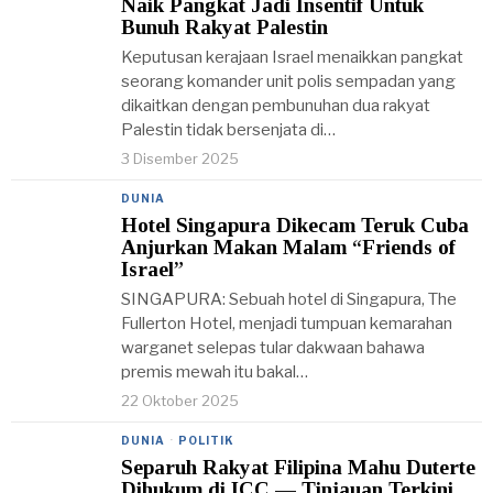
Naik Pangkat Jadi Insentif Untuk
Bunuh Rakyat Palestin
Keputusan kerajaan Israel menaikkan pangkat
seorang komander unit polis sempadan yang
dikaitkan dengan pembunuhan dua rakyat
Palestin tidak bersenjata di…
3 Disember 2025
DUNIA
Hotel Singapura Dikecam Teruk Cuba
Anjurkan Makan Malam “Friends of
Israel”
SINGAPURA: Sebuah hotel di Singapura, The
Fullerton Hotel, menjadi tumpuan kemarahan
warganet selepas tular dakwaan bahawa
premis mewah itu bakal…
22 Oktober 2025
DUNIA
·
POLITIK
Separuh Rakyat Filipina Mahu Duterte
Dihukum di ICC — Tinjauan Terkini