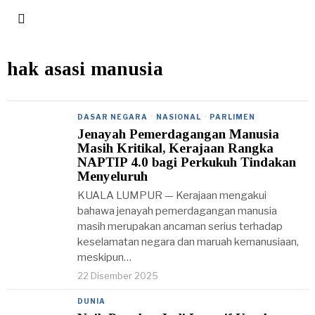
hak asasi manusia
DASAR NEGARA
·
NASIONAL
·
PARLIMEN
Jenayah Pemerdagangan Manusia
Masih Kritikal, Kerajaan Rangka
NAPTIP 4.0 bagi Perkukuh Tindakan
Menyeluruh
KUALA LUMPUR — Kerajaan mengakui
bahawa jenayah pemerdagangan manusia
masih merupakan ancaman serius terhadap
keselamatan negara dan maruah kemanusiaan,
meskipun…
22 Disember 2025
DUNIA