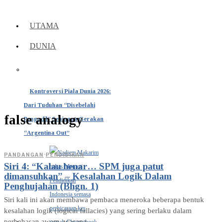
UTAMA
DUNIA
Kontroversi Piala Dunia 2026:
Dari Tuduhan “Disebelahi
false analogy
Pengadil” Sehingga Gerakan
“Argentina Out”
PANDANGAN
·
PENDIDIKAN
Siri 4: “Kalau benar… SPM juga patut
dimansuhkan” – Kesalahan Logik Dalam
Penghujahan (Bhgn. 1)
Siri kali ini akan membawa pembaca meneroka beberapa bentuk
kesalahan logik (logical fallacies) yang sering berlaku dalam
perbahasan awam, wacana…