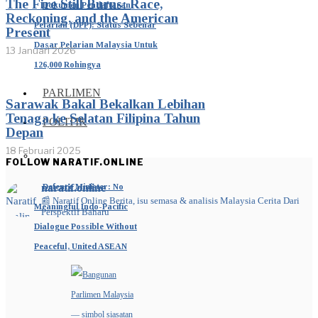
The Fire Still Burns: Race,
Dokumen Pendaftaran
Reckoning, and the American
Pelarian (DPP): Status Sebenar
Present
Dasar Pelarian Malaysia Untuk
13 Januari 2026
126,000 Rohingya
PARLIMEN
Sarawak Bakal Bekalkan Lebihan
Tenaga ke Selatan Filipina Tahun
POLITIK
Depan
18 Februari 2025
FOLLOW NARATIF.ONLINE
Defence Minister: No
naratif.online
📰 Naratif Online
Berita, isu semasa & analisis Malaysia
Cerita Dari
Meaningful Indo-Pacific
Perspektif Baharu
Dialogue Possible Without
Peaceful, United ASEAN