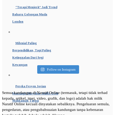
“Terapi Menjerit” Jadi Trend
Baharu Golongan Muda
London
Milenial Paling
Berpendidikan, Tapi Paling
Ketinggalan Dari Segi
Kewangan
Follow on Instagram
Pereka Fesyen Jovian
Semua kandungan di Naratif Online (termasuk, tetapi tidak terhad
Mandagie Diisytihar Muflis Oleh
kepada, artikel, imej, video, grafik, dan logo) adalah hak milik
Mahkamah Tinggi
Naratif Online kecuali dinyatakan sebaliknya. Pengeluaran semula,
pengedaran, atau pengubahsuaian kandungan tanpa kebenaran