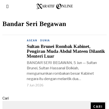
Bandar Seri Begawan
ASEAN
·
DUNIA
Sultan Brunei Rombak Kabinet,
Pengiran Muda Abdul Mateen Dilantik
Menteri Luar
BANDAR SERI BEGAWAN, 5 Jun — Sultan
Brunei, Sultan Hassanal Bolkiah,
mengumumkan rombakan besar Kabinet
negara itu dengan melantik dua…
7 Jun 2026
Cari
CARI