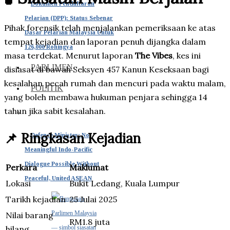
Dokumen Pendaftaran
Pelarian (DPP): Status Sebenar
Pihak forensik telah menjalankan pemeriksaan ke atas
Dasar Pelarian Malaysia Untuk
tempat kejadian dan laporan penuh dijangka dalam
126,000 Rohingya
masa terdekat. Menurut laporan
The Vibes
, kes ini
PARLIMEN
disiasat di bawah Seksyen 457 Kanun Keseksaan bagi
kesalahan pecah rumah dan mencuri pada waktu malam,
POLITIK
yang boleh membawa hukuman penjara sehingga 14
tahun jika sabit kesalahan.
📌 Ringkasan Kejadian
Defence Minister: No
Meaningful Indo-Pacific
Dialogue Possible Without
Perkara
Maklumat
Peaceful, United ASEAN
Lokasi
Bukit Ledang, Kuala Lumpur
Tarikh kejadian
25 Julai 2025
Nilai barang
RM1.8 juta
hilang