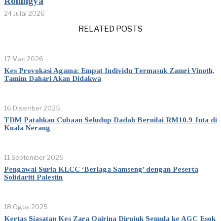
Rohingya
24 Julai 2026
RELATED POSTS
17 Mac 2026
Kes Provokasi Agama: Empat Individu Termasuk Zamri Vinoth,
Tamim Dahari Akan Didakwa
16 Disember 2025
TDM Patahkan Cubaan Seludup Dadah Bernilai RM10.9 Juta di
Kuala Nerang
11 September 2025
Pengawal Suria KLCC ‘Berlaga Samseng’ dengan Peserta
Solidariti Palestin
18 Ogos 2025
Kertas Siasatan Kes Zara Qairina Dirujuk Semula ke AGC Esok