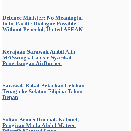
Defence Minister: No Meaningful
Indo-Pacific Dialogue Possible
Without Peaceful, United ASEAN
Kerajaan Sarawak Ambil Alih
MASwings, Lancar Syarikat
Penerbangan AirBorneo
Sarawak Bakal Bekalkan Lebihan
Tenaga ke Selatan Filipina Tahun
Depan
Sultan Brunei Rombak Kabinet,
Pengiran Muda Abdul Mateen