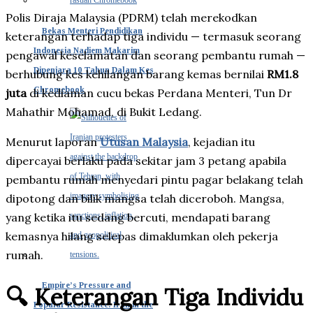
Polis Diraja Malaysia (PDRM) telah merekodkan
Bekas Menteri Pendidikan
keterangan terhadap tiga individu — termasuk seorang
Indonesia Nadiem Makarim
pengawal keselamatan dan seorang pembantu rumah —
Dipenjara 10 Tahun Dalam Kes
berhubung kes kehilangan barang kemas bernilai
RM1.8
Chromebook
juta
di kediaman cucu bekas Perdana Menteri, Tun Dr
Mahathir Mohamad, di Bukit Ledang.
Menurut laporan
Utusan Malaysia
, kejadian itu
dipercayai berlaku pada sekitar jam 3 petang apabila
pembantu rumah menyedari pintu pagar belakang telah
dipotong dan bilik mangsa telah diceroboh. Mangsa,
yang ketika itu sedang bercuti, mendapati barang
kemasnya hilang selepas dimaklumkan oleh pekerja
rumah.
Empire’s Pressure and
🔍 Keterangan Tiga Individu
Popular Resistance: Iran in the