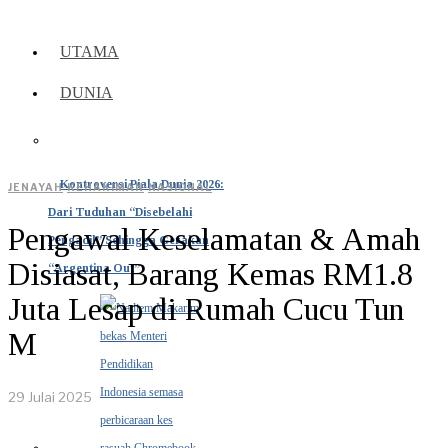
UTAMA
DUNIA
Kontroversi Piala Dunia 2026:
JENAYAH
·
KEHAKIMAN
·
NASIONAL
Dari Tuduhan “Disebelahi
Pengawal Keselamatan & Amah
Pengadil” Sehingga Gerakan
Disiasat, Barang Kemas RM1.8
“Argentina Out”
Juta Lesap di Rumah Cucu Tun
M
29 Julai 2025