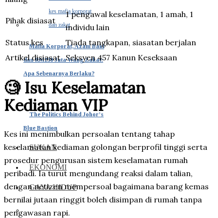
1 pengawal keselamatan, 1 amah, 1
Pihak disiasat
individu lain
Status kes
Tiada tangkapan, siasatan berjalan
Mafia Korporat, Azam Baki
Artikel disiasat
Seksyen 457 Kanun Keseksaan
dan RM230 Juta Wang Zakat:
Apa Sebenarnya Berlaku?
🧐 Isu Keselamatan
Kediaman VIP
The Politics Behind Johor’s
Blue Bastion
Kes ini menimbulkan persoalan tentang tahap
keselamatan kediaman golongan berprofil tinggi serta
SUKAN
prosedur pengurusan sistem keselamatan rumah
EKONOMI
peribadi. Ia turut mengundang reaksi dalam talian,
dengan netizen mempersoal bagaimana barang kemas
GAYA HIDUP
bernilai jutaan ringgit boleh disimpan di rumah tanpa
pengawasan rapi.