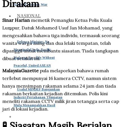
Dirakam
Age of Economic War
NASIONAL
Sinar Harian
memetik Pemangku Ketua Polis Kuala
Lumpur, Datuk Mohamed Usuf Jan Mohamad, yang
mengesahkan bahawa tiga individu, termasuk seorang
Defence Minister: No
wanita warga asing dan dua lelaki tempatan, telah
Meaningful Indo-Pacific
dipanggil untuk membantu siasatan. Tiada tangkapan
Dialogue Possible Without
dibuat setakat ini.
Peaceful, United ASEAN
MalaysiaGazette
pula melaporkan bahawa rumah
tersebut mempunyai 16 kamera CCTV, namun sistem
hanya menyimpan rakaman selama 24 jam dan tiada
Usaha MINDEF Bangunkan
rakaman berkaitan kejadian ditemukan. Polis kini
Industri Pertahanan Tempatan
meneliti rakaman CCTV milik jiran tetangga serta cap
Mula Menampakkan Hasil
jari di lokasi kejadian.
🧪 Siasatan Masih Berjalan