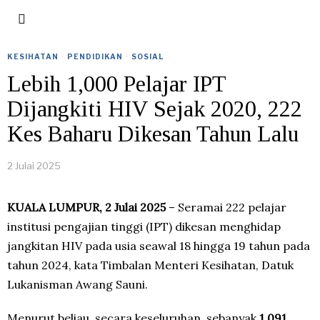
KESIHATAN
·
PENDIDIKAN
·
SOSIAL
Lebih 1,000 Pelajar IPT
Dijangkiti HIV Sejak 2020, 222
Kes Baharu Dikesan Tahun Lalu
2 Julai 2025
KUALA LUMPUR, 2 Julai 2025
– Seramai 222 pelajar
institusi pengajian tinggi (IPT) dikesan menghidap
jangkitan HIV pada usia seawal 18 hingga 19 tahun pada
tahun 2024, kata Timbalan Menteri Kesihatan, Datuk
Lukanisman Awang Sauni.
Menurut beliau, secara keseluruhan, sebanyak
1,091