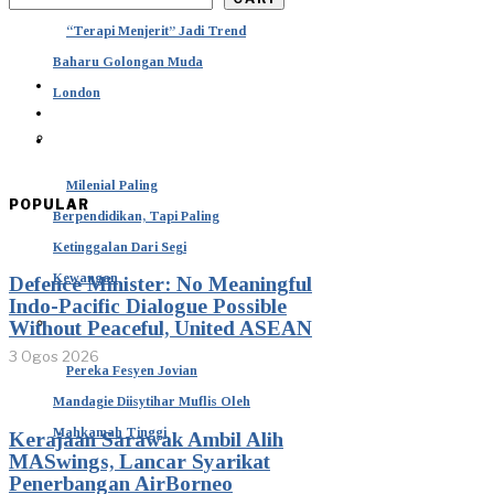
“Terapi Menjerit” Jadi Trend
Baharu Golongan Muda
London
Milenial Paling
POPULAR
Berpendidikan, Tapi Paling
Ketinggalan Dari Segi
Kewangan
Defence Minister: No Meaningful
Indo-Pacific Dialogue Possible
Without Peaceful, United ASEAN
3 Ogos 2026
Pereka Fesyen Jovian
Mandagie Diisytihar Muflis Oleh
Mahkamah Tinggi
Kerajaan Sarawak Ambil Alih
MASwings, Lancar Syarikat
Penerbangan AirBorneo