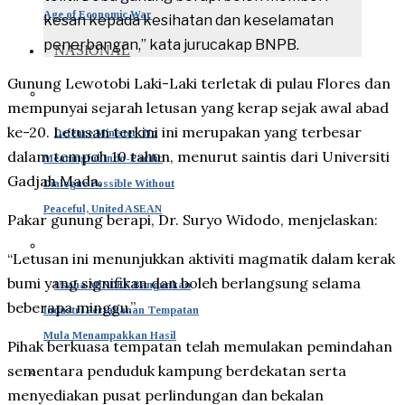
Age of Economic War
kesan kepada kesihatan dan keselamatan
penerbangan,” kata jurucakap BNPB.
NASIONAL
Gunung Lewotobi Laki-Laki terletak di pulau Flores dan
mempunyai sejarah letusan yang kerap sejak awal abad
ke-20. Letusan terkini ini merupakan yang terbesar
Defence Minister: No
dalam tempoh 10 tahun, menurut saintis dari Universiti
Meaningful Indo-Pacific
Gadjah Mada.
Dialogue Possible Without
Peaceful, United ASEAN
Pakar gunung berapi, Dr. Suryo Widodo, menjelaskan:
“Letusan ini menunjukkan aktiviti magmatik dalam kerak
bumi yang signifikan dan boleh berlangsung selama
Usaha MINDEF Bangunkan
beberapa minggu.”
Industri Pertahanan Tempatan
Mula Menampakkan Hasil
Pihak berkuasa tempatan telah memulakan pemindahan
sementara penduduk kampung berdekatan serta
menyediakan pusat perlindungan dan bekalan