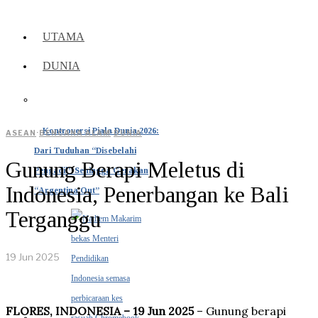
UTAMA
DUNIA
Kontroversi Piala Dunia 2026:
ASEAN
·
BENCANA ALAM
·
DUNIA
Dari Tuduhan “Disebelahi
Gunung Berapi Meletus di
Pengadil” Sehingga Gerakan
Indonesia, Penerbangan ke Bali
“Argentina Out”
Terganggu
19 Jun 2025
FLORES, INDONESIA – 19 Jun 2025
– Gunung berapi