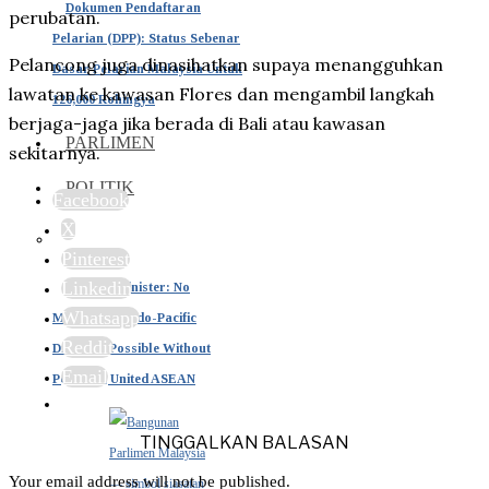
Dokumen Pendaftaran
perubatan.
Pelarian (DPP): Status Sebenar
Pelancong juga dinasihatkan supaya menangguhkan
Dasar Pelarian Malaysia Untuk
lawatan ke kawasan Flores dan mengambil langkah
126,000 Rohingya
berjaga-jaga jika berada di Bali atau kawasan
PARLIMEN
sekitarnya.
POLITIK
Facebook
X
Pinterest
Linkedin
Defence Minister: No
Whatsapp
Meaningful Indo-Pacific
Reddit
Dialogue Possible Without
Email
Peaceful, United ASEAN
TINGGALKAN BALASAN
Your email address will not be published.