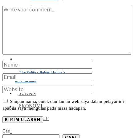
Mafia Korporat, Azam Baki
dan RM230 Juta Wang Zakat:
Apa Sebenarnya Berlaku?
The Politics Behind Johor’s
Blue Bastion
SUKAN
Simpan nama, emel, dan laman web saya dalam pelayar ini
EKONOMI
apabila saya mengulas pada masa hadapan.
GAYA HIDUP
Cari
CARI