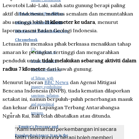
Lewotobi Laki-Laki, salah satu gunung berapi paling
aktif di Indonesia, meletus semalam dan memuntahkan
Bekas Menteri Pendidikan
abu setinggi lebih
11 kilometer ke udara
, menurut
Indonesia Nadiem Makarim
laporan rasmi Badan Geologi Indonesia.
Dipenjara 10 Tahun Dalam Kes
Chromebook
Letusan itu memaksa pihak berkuasa menaikkan tahap
amaran ke peringkat tertinggi dan mengarahkan
penduduk untuk
tidak melakukan sebarang aktiviti dalam
radius 7 kilometer
dari kawah gunung.
Menurut laporan
BBC News
dan Agensi Mitigasi
Bencana Indonesia (BNPB), tiada kematian dilaporkan
setakat ini, namun berpuluh-puluh penerbangan masuk
dan keluar dari Lapangan Terbang Antarabangsa
Ngurah Rai, Bali telah dibatalkan atau ditunda.
Empire’s Pressure and
“Kami memantau perkembangan ini secara
Popular Resistance: Iran in the
teliti. Debu gunung berapi boleh memberi