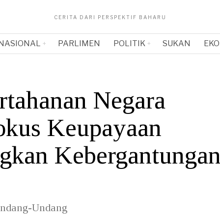
CERITA DARI PERSPEKTIF BAHARU
NASIONAL
PARLIMEN
POLITIK
SUKAN
EKO
ertahanan Negara
Fokus Keupayaan
gkan Kebergantunga
Undang-Undang