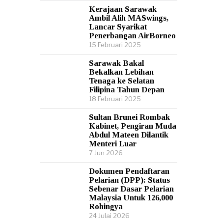
Kerajaan Sarawak
Ambil Alih MASwings,
Lancar Syarikat
Penerbangan AirBorneo
15 Februari 2025
Sarawak Bakal
Bekalkan Lebihan
Tenaga ke Selatan
Filipina Tahun Depan
18 Februari 2025
Sultan Brunei Rombak
Kabinet, Pengiran Muda
Abdul Mateen Dilantik
Menteri Luar
7 Jun 2026
Dokumen Pendaftaran
Pelarian (DPP): Status
Sebenar Dasar Pelarian
Malaysia Untuk 126,000
Rohingya
24 Julai 2026