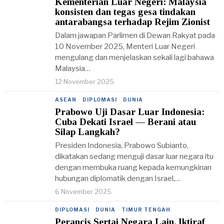
Kementerian Luar Negeri: Malaysia
konsisten dan tegas gesa tindakan
antarabangsa terhadap Rejim Zionist
Dalam jawapan Parlimen di Dewan Rakyat pada
10 November 2025, Menteri Luar Negeri
mengulang dan menjelaskan sekali lagi bahawa
Malaysia…
12 November 2025
ASEAN
·
DIPLOMASI
·
DUNIA
Prabowo Uji Dasar Luar Indonesia:
Cuba Dekati Israel — Berani atau
Silap Langkah?
Presiden Indonesia, Prabowo Subianto,
dikatakan sedang menguji dasar luar negara itu
dengan membuka ruang kepada kemungkinan
hubungan diplomatik dengan Israel,…
6 November 2025
DIPLOMASI
·
DUNIA
·
TIMUR TENGAH
Perancis Sertai Negara Lain, Iktiraf