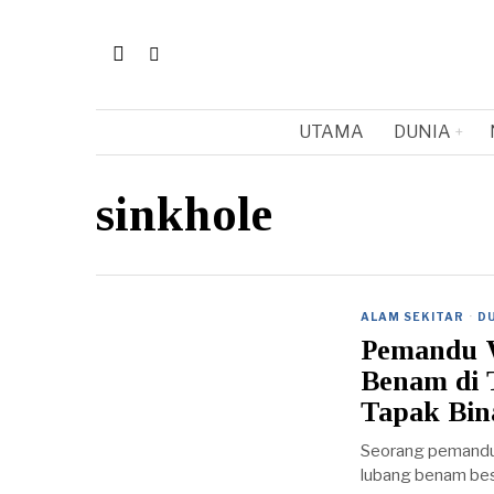
UTAMA
DUNIA
sinkhole
ALAM SEKITAR
·
D
Pemandu 
Benam di 
Tapak Bin
Seorang pemandu w
lubang benam besa