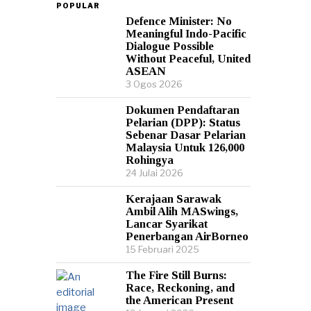
POPULAR
Defence Minister: No
Meaningful Indo-Pacific
Dialogue Possible
Without Peaceful, United
ASEAN
3 Ogos 2026
Dokumen Pendaftaran
Pelarian (DPP): Status
Sebenar Dasar Pelarian
Malaysia Untuk 126,000
Rohingya
24 Julai 2026
Kerajaan Sarawak
Ambil Alih MASwings,
Lancar Syarikat
Penerbangan AirBorneo
15 Februari 2025
The Fire Still Burns:
Race, Reckoning, and
the American Present