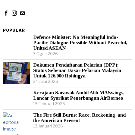
POPULAR
Defence Minister: No Meaningful Indo-
Pacific Dialogue Possible Without Peaceful,
United ASEAN
3 Ogos 2026
Dokumen Pendaftaran Pelarian (DPP):
Status Sebenar Dasar Pelarian Malaysia
Untuk 126,000 Rohingya
24 Julai 2026
Kerajaan Sarawak Ambil Alih MASwings,
Lancar Syarikat Penerbangan AirBorneo
15 Februari 2025
The Fire Still Burns: Race, Reckoning, and
the American Present
13 Januari 2026