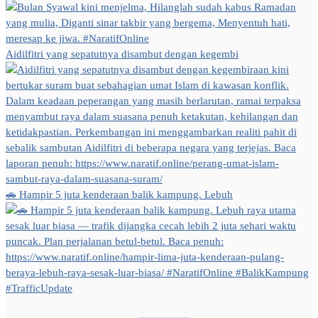
Aidilfitri yang sepatutnya disambut dengan kegembi
🚗 Hampir 5 juta kenderaan balik kampung. Lebuh