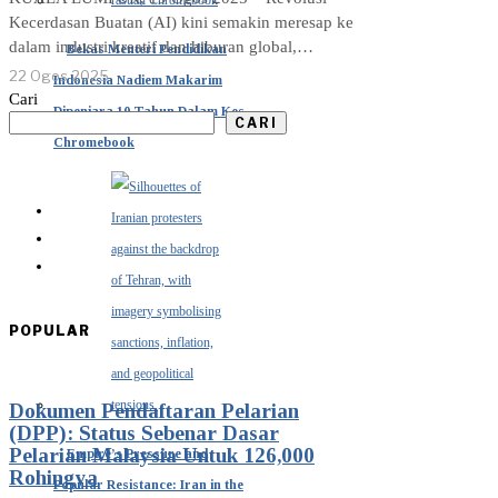
Kecerdasan Buatan (AI) kini semakin meresap ke
dalam industri kreatif dan hiburan global,…
Bekas Menteri Pendidikan
22 Ogos 2025
Indonesia Nadiem Makarim
Cari
Dipenjara 10 Tahun Dalam Kes
CARI
Chromebook
POPULAR
Dokumen Pendaftaran Pelarian
(DPP): Status Sebenar Dasar
Pelarian Malaysia Untuk 126,000
Empire’s Pressure and
Rohingya
Popular Resistance: Iran in the