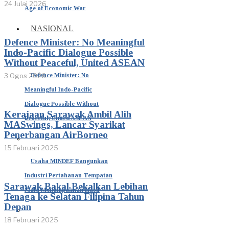
24 Julai 2026
Age of Economic War
NASIONAL
Defence Minister: No Meaningful
Indo-Pacific Dialogue Possible
Without Peaceful, United ASEAN
Defence Minister: No
3 Ogos 2026
Meaningful Indo-Pacific
Dialogue Possible Without
Kerajaan Sarawak Ambil Alih
Peaceful, United ASEAN
MASwings, Lancar Syarikat
Penerbangan AirBorneo
15 Februari 2025
Usaha MINDEF Bangunkan
Industri Pertahanan Tempatan
Sarawak Bakal Bekalkan Lebihan
Mula Menampakkan Hasil
Tenaga ke Selatan Filipina Tahun
Depan
18 Februari 2025