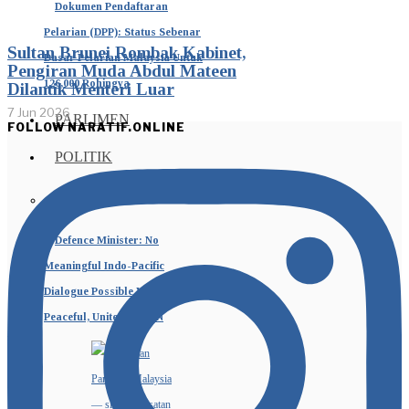
Dokumen Pendaftaran
Pelarian (DPP): Status Sebenar
Sultan Brunei Rombak Kabinet,
Dasar Pelarian Malaysia Untuk
Pengiran Muda Abdul Mateen
126,000 Rohingya
Dilantik Menteri Luar
7 Jun 2026
PARLIMEN
FOLLOW NARATIF.ONLINE
POLITIK
Defence Minister: No
Meaningful Indo-Pacific
Dialogue Possible Without
Peaceful, United ASEAN