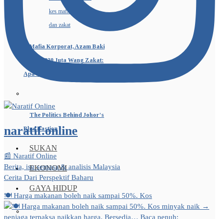
Mafia Korporat, Azam Baki
dan RM230 Juta Wang Zakat:
Apa Sebenarnya Berlaku?
The Politics Behind Johor’s
naratif.online
Blue Bastion
SUKAN
📰 Naratif Online
Berita, isu semasa & analisis Malaysia
EKONOMI
Cerita Dari Perspektif Baharu
GAYA HIDUP
🍽️ Harga makanan boleh naik sampai 50%. Kos