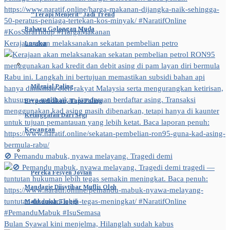
“Terapi Menjerit” Jadi Trend
Baharu Golongan Muda
Kerajaan akan melaksanakan sekatan pembelian petro
London
Milenial Paling
Berpendidikan, Tapi Paling
Ketinggalan Dari Segi
Kewangan
🚫 Pemandu mabuk, nyawa melayang. Tragedi demi
Pereka Fesyen Jovian
Mandagie Diisytihar Muflis Oleh
Mahkamah Tinggi
Bulan Syawal kini menjelma, Hilanglah sudah kabus