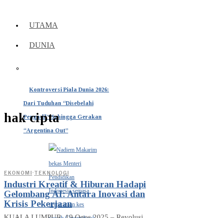
UTAMA
DUNIA
Kontroversi Piala Dunia 2026:
Dari Tuduhan “Disebelahi
hak cipta
Pengadil” Sehingga Gerakan
“Argentina Out”
EKONOMI
·
TEKNOLOGI
Industri Kreatif & Hiburan Hadapi
Gelombang AI: Antara Inovasi dan
Krisis Pekerjaan
KUALA LUMPUR, 19 Ogos 2025 – Revolusi